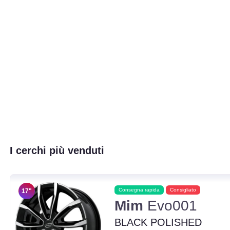
I cerchi più venduti
Consegna rapida
Consigliato
17"
Mim
Evo001
BLACK POLISHED