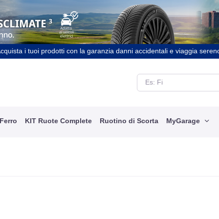
cquista i tuoi prodotti con la garanzia danni accidentali e viaggia seren
 Ferro
KIT Ruote Complete
Ruotino di Scorta
MyGarage