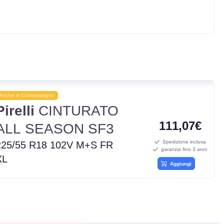
Anche in Contrassegno
Pirelli
CINTURATO
111,07€
ALL SEASON SF3
Spedizione inclusa
225/55 R18 102V M+S FR
garanzia fino 3 anni
XL
Aggiungi