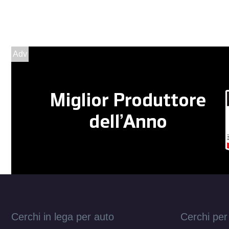
Adv
Cerchi in lega per auto
Cerchi per