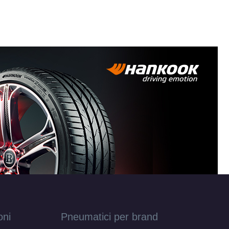
T42
T45
oni
Pneumatici per brand