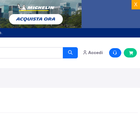
X
o.
Accedi