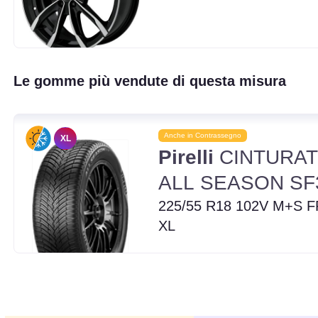
Le gomme più vendute di questa misura
Anche in Contrassegno
XL
Pirelli
CINTURA
ALL SEASON SF
225/55 R18 102V M+S F
XL