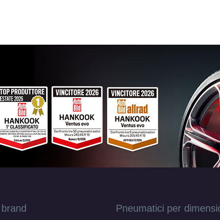
DEZENT Tn Black Mirror 4 fori 14" 5.5X14 E
4x100
Foro centrale: 54.1mm
Disponibile
DEZENT Tn Black Mirror 4 fori 14" 5.5X14 E
4x100
Foro centrale: 54.1mm
Disponibile
 brand
Pneumatici per dimensi