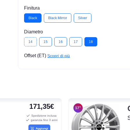
Finitura
Black
Black Mirror
Silver
Diametro
14
15
16
17
18
Offset (ET)
Scopri di più
171,35€
17"
Spedizione inclusa
garanzia fino 3 anni
Aggiungi