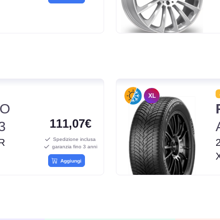
XL
TO
111,07€
3
Spedizione inclusa
R
garanzia fino 3 anni
Aggiungi