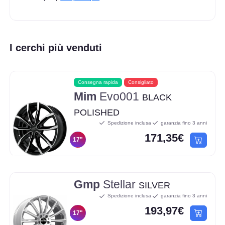
I cerchi più venduti
Consegna rapida
Consigliato
Mim
Evo001
BLACK
POLISHED
Spedizione inclusa
garanzia fino 3 anni
171,35€
17"
Gmp
Stellar
SILVER
Spedizione inclusa
garanzia fino 3 anni
193,97€
17"