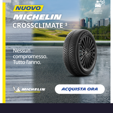
Disponibile
DEZENT Tn Silver 4 fori
14" 5.5X14 ET45 4x100
Foro centrale: 54.1mm
Disponibile
DEZENT Tn Black Mirror
4 fori 14" 5.5X14 ET35
4x100
Foro centrale: 60.1mm
Disponibile
DEZENT Tn Black Mirror
4 fori 14" 5.5X14 ET40
4x100
Foro centrale: 60.1mm