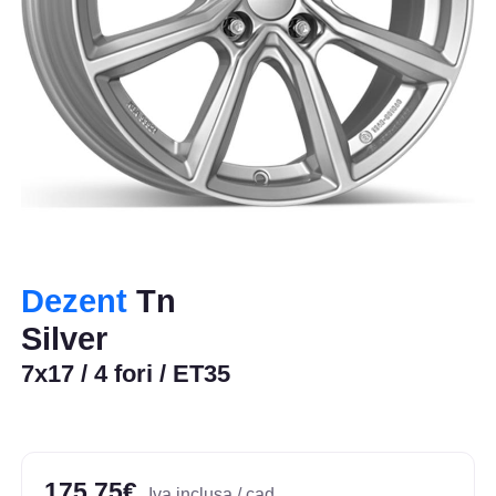
Dezent
Tn
Silver
7x17 / 4 fori / ET35
175,75€
Iva inclusa / cad.