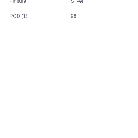
Finitura
Silver
PCD (1)
98