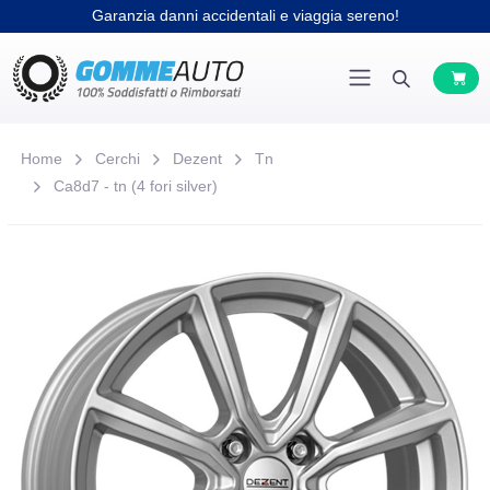
Garanzia danni accidentali e viaggia sereno!
Home
Cerchi
Dezent
Tn
Ca8d7 - tn (4 fori silver)