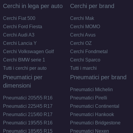
Disponibile
Cerchi in lega per auto
Cerchi per brand
DEZENT Tn Black Mirror
Cerchi Fiat 500
Cerchi Mak
4 fori 14" 5.5X14 ET42
Cerchi Ford Fiesta
Cerchi MOMO
4x100
Cerchi Audi A3
Cerchi Avus
Foro centrale: 54.1mm
Cerchi Lancia Y
Cerchi OZ
Disponibile
Cerchi Volkswagen Golf
Cerchi Fondmetal
Cerchi BMW serie 1
Cerchi Sparco
DEZENT Tn Black Mirror
Tutti i cerchi per auto
Tutti i marchi
4 fori 14" 5.5X14 ET45
Pneumatici per
Pneumatici per brand
4x100
dimensioni
Foro centrale: 54.1mm
Pneumatici Michelin
Disponibile
Pneumatici 205/55 R16
Pneumatici Pirelli
Pneumatici 225/45 R17
Pneumatici Continental
Pneumatici 215/60 R17
Pneumatici Hankook
Pneumatici 195/55 R16
Pneumatici Bridgestone
Pneumatici 185/65 R15
Pneumatici Nexen