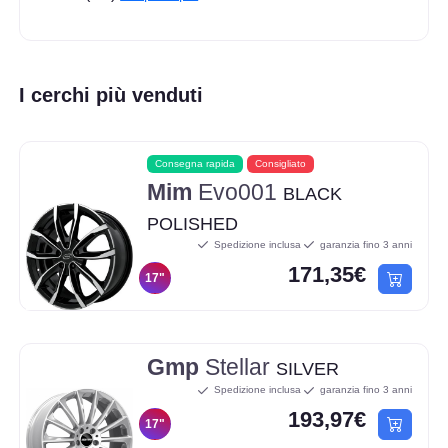
I cerchi più venduti
Consegna rapida
Consigliato
Mim
Evo001
BLACK
POLISHED
Spedizione inclusa
garanzia fino 3 anni
171,35€
17"
Gmp
Stellar
SILVER
Spedizione inclusa
garanzia fino 3 anni
193,97€
17"