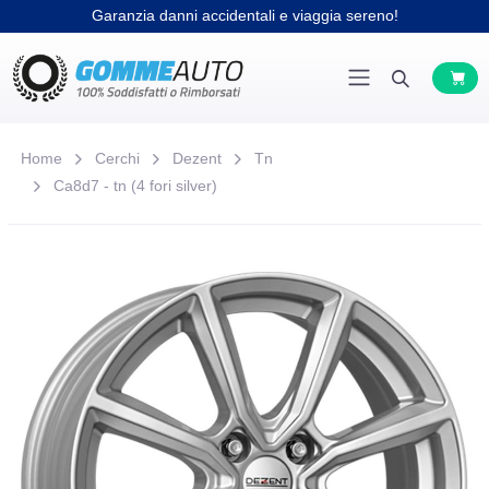
Garanzia danni accidentali e viaggia sereno!
Home
Cerchi
Dezent
Tn
Ca8d7 - tn (4 fori silver)