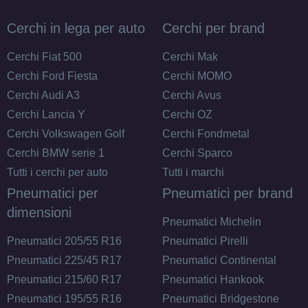
Foro centrale: 60.1mm
Disponibile
Cerchi in lega per auto
Cerchi per brand
DEZENT Tn Black Mirror
Cerchi Fiat 500
Cerchi Mak
4 fori 14" 5.5X14 ET42
Cerchi Ford Fiesta
Cerchi MOMO
4x100
Cerchi Audi A3
Cerchi Avus
Foro centrale: 54.1mm
Cerchi Lancia Y
Cerchi OZ
Disponibile
Cerchi Volkswagen Golf
Cerchi Fondmetal
Cerchi BMW serie 1
Cerchi Sparco
DEZENT Tn Black Mirror
Tutti i cerchi per auto
Tutti i marchi
4 fori 14" 5.5X14 ET45
Pneumatici per
Pneumatici per brand
4x100
dimensioni
Foro centrale: 54.1mm
Pneumatici Michelin
Disponibile
Pneumatici 205/55 R16
Pneumatici Pirelli
Pneumatici 225/45 R17
Pneumatici Continental
Pneumatici 215/60 R17
Pneumatici Hankook
Pneumatici 195/55 R16
Pneumatici Bridgestone