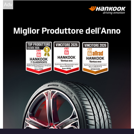
Adv
Foro centrale: 54.1mm
Disponibile
DEZENT Tn Silver 4 fori
14" 5.5X14 ET45 4x100
Foro centrale: 54.1mm
Disponibile
DEZENT Tn Black Mirror
4 fori 14" 5.5X14 ET35
4x100
Foro centrale: 60.1mm
Disponibile
DEZENT Tn Black Mirror
4 fori 14" 5.5X14 ET40
4x100