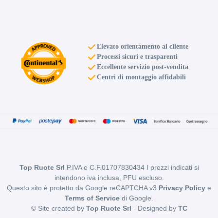
Elevato orientamento al cliente
Processi sicuri e trasparenti
Eccellente servizio post-vendita
Centri di montaggio affidabili
Top Ruote Srl
P.IVA e C.F.01707830434 I prezzi indicati si
intendono iva inclusa, PFU escluso.
Questo sito è protetto da Google reCAPTCHA v3
Privacy Policy
e
Terms of Service
di Google.
© Site created by
Top Ruote Srl
- Designed by
TC