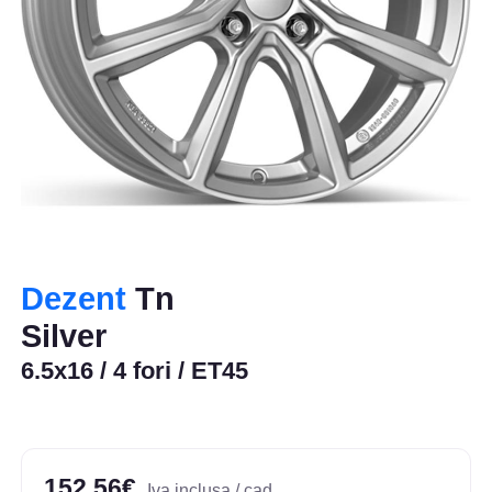
Dezent
Tn
Silver
6.5x16 / 4 fori / ET45
152,56€
Iva inclusa / cad.