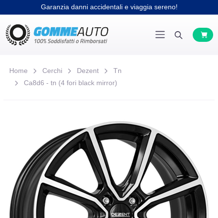
Garanzia danni accidentali e viaggia sereno!
Home
Cerchi
Dezent
Tn
Ca8d6 - tn (4 fori black mirror)