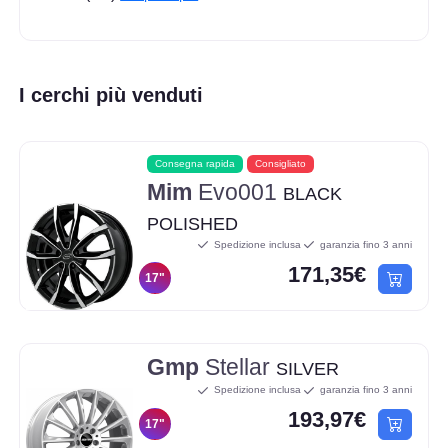
I cerchi più venduti
Consegna rapida
Consigliato
Mim
Evo001
BLACK
POLISHED
Spedizione inclusa
garanzia fino 3 anni
171,35€
17"
Gmp
Stellar
SILVER
Spedizione inclusa
garanzia fino 3 anni
193,97€
17"