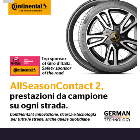
Disponibile
DEZENT Tn Silver 4 fori
14" 5.5X14 ET45 4x100
Foro centrale: 54.1mm
Disponibile
DEZENT Tn Black Mirror
4 fori 14" 5.5X14 ET35
4x100
Foro centrale: 60.1mm
Disponibile
DEZENT Tn Black Mirror
4 fori 14" 5.5X14 ET40
4x100
Foro centrale: 60.1mm