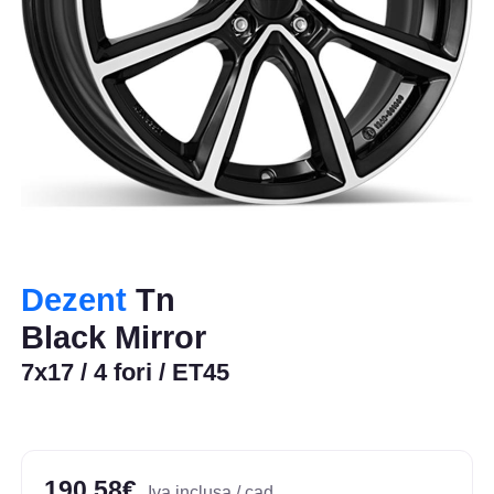
Dezent
Tn
Black Mirror
7x17 / 4 fori / ET45
190,58€
Iva inclusa / cad.