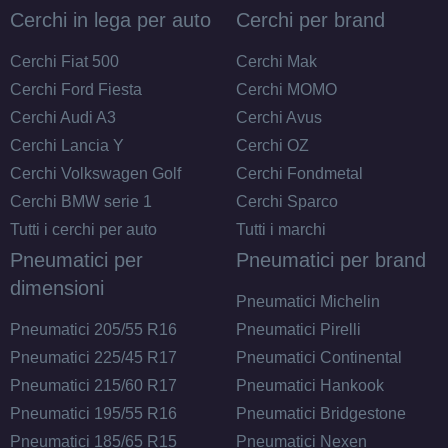
Disponibile
Cerchi in lega per auto
Cerchi per brand
DEZENT Tn Black Mirror
Cerchi Fiat 500
Cerchi Mak
4 fori 14" 5.5X14 ET42
Cerchi Ford Fiesta
Cerchi MOMO
4x100
Cerchi Audi A3
Cerchi Avus
Foro centrale: 54.1mm
Cerchi Lancia Y
Cerchi OZ
Disponibile
Cerchi Volkswagen Golf
Cerchi Fondmetal
Cerchi BMW serie 1
Cerchi Sparco
DEZENT Tn Black Mirror
Tutti i cerchi per auto
Tutti i marchi
4 fori 14" 5.5X14 ET45
Pneumatici per
Pneumatici per brand
4x100
dimensioni
Foro centrale: 54.1mm
Pneumatici Michelin
Disponibile
Pneumatici 205/55 R16
Pneumatici Pirelli
Pneumatici 225/45 R17
Pneumatici Continental
Pneumatici 215/60 R17
Pneumatici Hankook
Pneumatici 195/55 R16
Pneumatici Bridgestone
Pneumatici 185/65 R15
Pneumatici Nexen