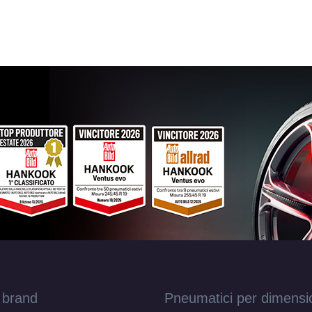
DEZENT Tn Black Mirror 4 fori 14" 5.5X14 E
4x100
Foro centrale: 54.1mm
Disponibile
DEZENT Tn Black Mirror 4 fori 14" 5.5X14 E
4x100
Foro centrale: 54.1mm
Disponibile
 brand
Pneumatici per dimensi