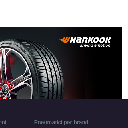
T42
T45
oni
Pneumatici per brand