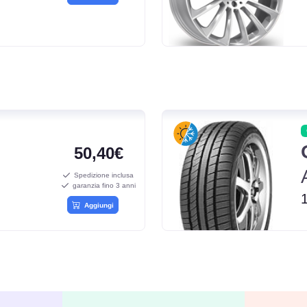
50,40€
Spedizione inclusa
garanzia fino 3 anni
Aggiungi