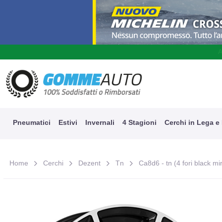
A
Pneumatici
Estivi
Invernali
4 Stagioni
Cerchi in Lega e
Home
Cerchi
Dezent
Tn
Ca8d6 - tn (4 fori black mi