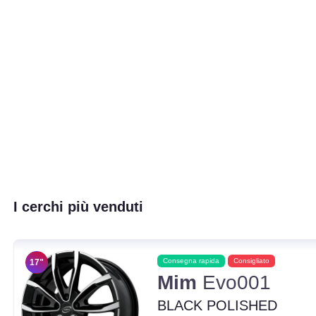
I cerchi più venduti
Consegna rapida
Consigliato
17"
Mim
Evo001
BLACK POLISHED