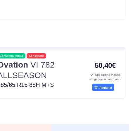
Consegna rapida
Consigliato
Ovation
VI 782
50,40€
ALLSEASON
Spedizione inclusa
garanzia fino 3 anni
185/65 R15 88H M+S
Aggiungi