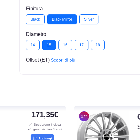
Finitura
Black
Black Mirror
Silver
Diametro
14
15
16
17
18
Offset (ET)
Scopri di più
171,35€
17"
Spedizione inclusa
garanzia fino 3 anni
Aggiungi