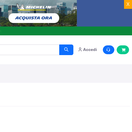
X
o.
Accedi