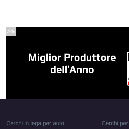
Adv
Cerchi in lega per auto
Cerchi per