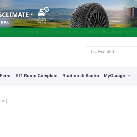
cquista i tuoi prodotti con la garanzia danni accidentali e viaggia seren
 Ferro
KIT Ruote Complete
Ruotino di Scorta
MyGarage
rror)