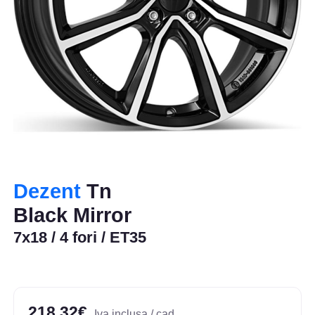
Dezent
Tn
Black Mirror
7x18 / 4 fori / ET35
218,32€
Iva inclusa / cad.