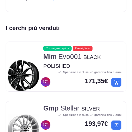
I cerchi più venduti
Consegna rapida
Consigliato
Mim
Evo001
BLACK
POLISHED
Spedizione inclusa
garanzia fino 3 anni
171,35€
17"
Gmp
Stellar
SILVER
Spedizione inclusa
garanzia fino 3 anni
193,97€
17"