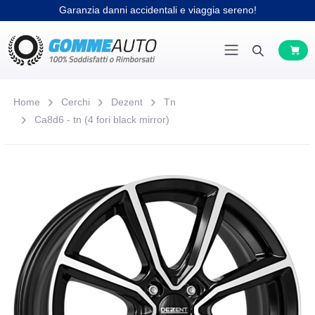
Garanzia danni accidentali e viaggia sereno!
Home
Cerchi
Dezent
Tn
Ca8d6 - tn (4 fori black mirror)