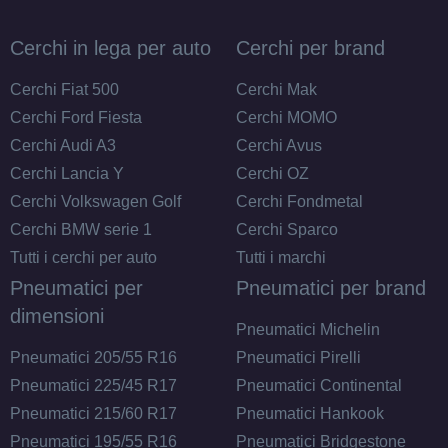
Foro centrale: 60.1mm
Disponibile
Cerchi in lega per auto
Cerchi per brand
DEZENT Tn Black Mirror
Cerchi Fiat 500
Cerchi Mak
4 fori 14" 5.5X14 ET42
Cerchi Ford Fiesta
Cerchi MOMO
4x100
Cerchi Audi A3
Cerchi Avus
Foro centrale: 54.1mm
Cerchi Lancia Y
Cerchi OZ
Disponibile
Cerchi Volkswagen Golf
Cerchi Fondmetal
Cerchi BMW serie 1
Cerchi Sparco
DEZENT Tn Black Mirror
Tutti i cerchi per auto
Tutti i marchi
4 fori 14" 5.5X14 ET45
Pneumatici per
Pneumatici per brand
4x100
dimensioni
Foro centrale: 54.1mm
Pneumatici Michelin
Disponibile
Pneumatici 205/55 R16
Pneumatici Pirelli
Pneumatici 225/45 R17
Pneumatici Continental
Pneumatici 215/60 R17
Pneumatici Hankook
Pneumatici 195/55 R16
Pneumatici Bridgestone