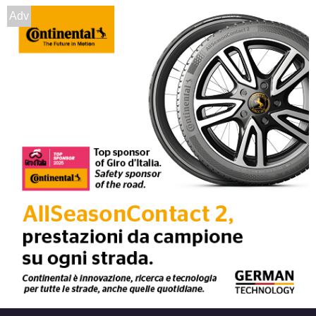
Adv
Foro centrale: 54.1mm
Disponibile
DEZENT Tn Silver 4 fori
14" 5.5X14 ET45 4x100
Foro centrale: 54.1mm
Disponibile
DEZENT Tn Black Mirror
4 fori 14" 5.5X14 ET35
4x100
Foro centrale: 60.1mm
Disponibile
DEZENT Tn Black Mirror
4 fori 14" 5.5X14 ET40
4x100