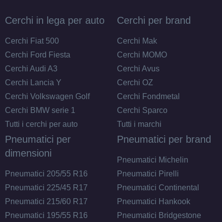
Foro centrale: 60.1mm
Disponibile
Cerchi in lega per auto
Cerchi per brand
DEZENT Tn Black Mirror
Cerchi Fiat 500
Cerchi Mak
4 fori 14" 5.5X14 ET42
Cerchi Ford Fiesta
Cerchi MOMO
4x100
Cerchi Audi A3
Cerchi Avus
Foro centrale: 54.1mm
Cerchi Lancia Y
Cerchi OZ
Disponibile
Cerchi Volkswagen Golf
Cerchi Fondmetal
Cerchi BMW serie 1
Cerchi Sparco
DEZENT Tn Black Mirror
Tutti i cerchi per auto
Tutti i marchi
4 fori 14" 5.5X14 ET45
Pneumatici per
Pneumatici per brand
4x100
dimensioni
Foro centrale: 54.1mm
Pneumatici Michelin
Disponibile
Pneumatici 205/55 R16
Pneumatici Pirelli
Pneumatici 225/45 R17
Pneumatici Continental
Pneumatici 215/60 R17
Pneumatici Hankook
Pneumatici 195/55 R16
Pneumatici Bridgestone