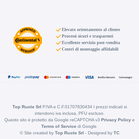
Elevato orientamento al cliente
Processi sicuri e trasparenti
Eccellente servizio post-vendita
Centri di montaggio affidabili
Top Ruote Srl
P.IVA e C.F.01707830434 I prezzi indicati si
intendono iva inclusa, PFU escluso.
Questo sito è protetto da Google reCAPTCHA v3
Privacy Policy
e
Terms of Service
di Google.
© Site created by
Top Ruote Srl
- Designed by
TC