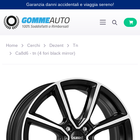
Garanzia danni accidentali e viaggia sereno!
Home
Cerchi
Dezent
Tn
Ca8d6 - tn (4 fori black mirror)