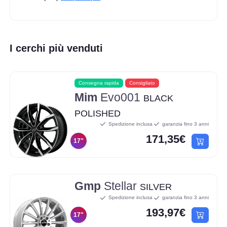
I cerchi più venduti
Consegna rapida
Consigliato
Mim
Evo001
BLACK
POLISHED
Spedizione inclusa
garanzia fino 3 anni
171,35€
17"
Gmp
Stellar
SILVER
Spedizione inclusa
garanzia fino 3 anni
193,97€
17"