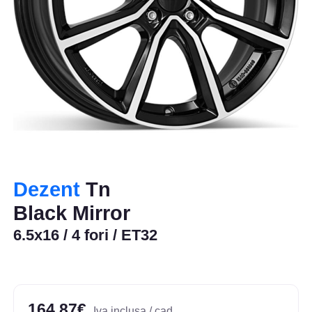
Dezent
Tn
Black Mirror
6.5x16 / 4 fori / ET32
164,87€
Iva inclusa / cad.