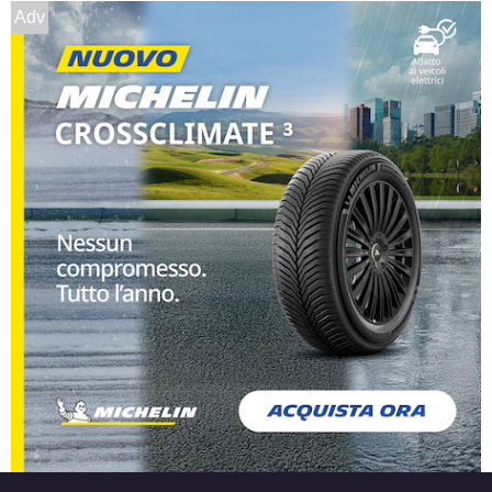
Adv
Foro centrale: 54.1mm
Disponibile
DEZENT Tn Silver 4 fori
14" 5.5X14 ET45 4x100
Foro centrale: 54.1mm
Disponibile
DEZENT Tn Black Mirror
4 fori 14" 5.5X14 ET35
4x100
Foro centrale: 60.1mm
Disponibile
DEZENT Tn Black Mirror
4 fori 14" 5.5X14 ET40
4x100