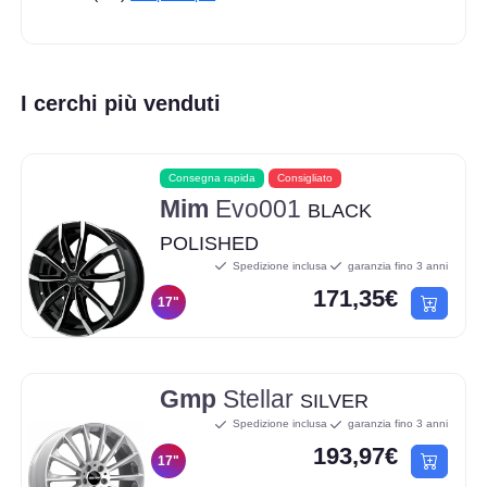
I cerchi più venduti
Consegna rapida
Consigliato
Mim
Evo001
BLACK
POLISHED
Spedizione inclusa
garanzia fino 3 anni
171,35€
17"
Gmp
Stellar
SILVER
Spedizione inclusa
garanzia fino 3 anni
193,97€
17"