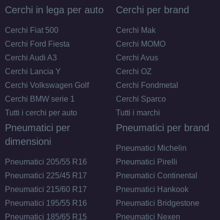
Disponibile
Cerchi in lega per auto
Cerchi per brand
DEZENT Tn Black Mirror
Cerchi Fiat 500
Cerchi Mak
4 fori 14" 5.5X14 ET42
Cerchi Ford Fiesta
Cerchi MOMO
4x100
Cerchi Audi A3
Cerchi Avus
Foro centrale: 54.1mm
Cerchi Lancia Y
Cerchi OZ
Disponibile
Cerchi Volkswagen Golf
Cerchi Fondmetal
Cerchi BMW serie 1
Cerchi Sparco
DEZENT Tn Black Mirror
Tutti i cerchi per auto
Tutti i marchi
4 fori 14" 5.5X14 ET45
Pneumatici per
Pneumatici per brand
4x100
dimensioni
Foro centrale: 54.1mm
Pneumatici Michelin
Disponibile
Pneumatici 205/55 R16
Pneumatici Pirelli
Pneumatici 225/45 R17
Pneumatici Continental
Pneumatici 215/60 R17
Pneumatici Hankook
Pneumatici 195/55 R16
Pneumatici Bridgestone
Pneumatici 185/65 R15
Pneumatici Nexen