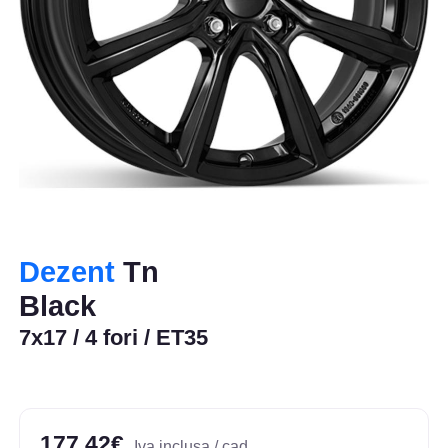
Dezent
Tn
Black
7x17 / 4 fori / ET35
177,42€
Iva inclusa / cad.