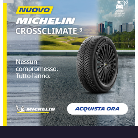
Disponibile
DEZENT Tn Silver 4 fori
14" 5.5X14 ET45 4x100
Foro centrale: 54.1mm
Disponibile
DEZENT Tn Black Mirror
4 fori 14" 5.5X14 ET35
4x100
Foro centrale: 60.1mm
Disponibile
DEZENT Tn Black Mirror
4 fori 14" 5.5X14 ET40
4x100
Foro centrale: 60.1mm