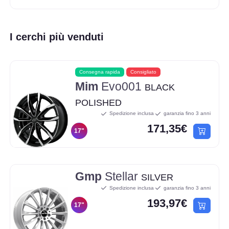
I cerchi più venduti
Consegna rapida
Consigliato
Mim
Evo001
BLACK
POLISHED
Spedizione inclusa
garanzia fino 3 anni
171,35€
17"
Gmp
Stellar
SILVER
Spedizione inclusa
garanzia fino 3 anni
193,97€
17"