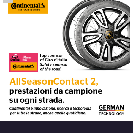
Disponibile
DEZENT Tn Silver 4 fori
14" 5.5X14 ET45 4x100
Foro centrale: 54.1mm
Disponibile
DEZENT Tn Black Mirror
4 fori 14" 5.5X14 ET35
4x100
Foro centrale: 60.1mm
Disponibile
DEZENT Tn Black Mirror
4 fori 14" 5.5X14 ET40
4x100
Foro centrale: 60.1mm