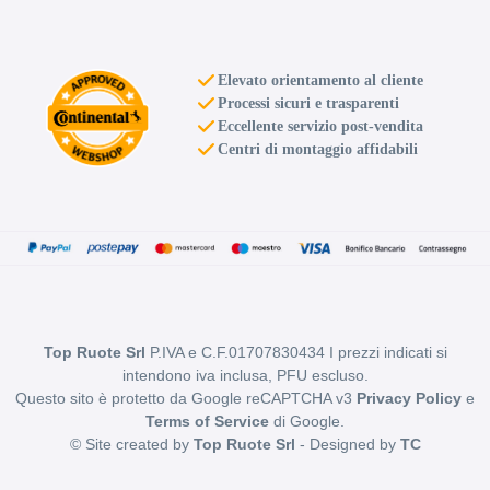
Elevato orientamento al cliente
Processi sicuri e trasparenti
Eccellente servizio post-vendita
Centri di montaggio affidabili
Top Ruote Srl
P.IVA e C.F.01707830434 I prezzi indicati si
intendono iva inclusa, PFU escluso.
Questo sito è protetto da Google reCAPTCHA v3
Privacy Policy
e
Terms of Service
di Google.
© Site created by
Top Ruote Srl
- Designed by
TC