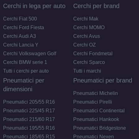
Disponibile
Cerchi in lega per auto
Cerchi per brand
DEZENT Tn Black Mirror
Cerchi Fiat 500
Cerchi Mak
4 fori 14" 5.5X14 ET42
Cerchi Ford Fiesta
Cerchi MOMO
4x100
Cerchi Audi A3
Cerchi Avus
Foro centrale: 54.1mm
Cerchi Lancia Y
Cerchi OZ
Disponibile
Cerchi Volkswagen Golf
Cerchi Fondmetal
Cerchi BMW serie 1
Cerchi Sparco
DEZENT Tn Black Mirror
Tutti i cerchi per auto
Tutti i marchi
4 fori 14" 5.5X14 ET45
Pneumatici per
Pneumatici per brand
4x100
dimensioni
Foro centrale: 54.1mm
Pneumatici Michelin
Disponibile
Pneumatici 205/55 R16
Pneumatici Pirelli
Pneumatici 225/45 R17
Pneumatici Continental
Pneumatici 215/60 R17
Pneumatici Hankook
Pneumatici 195/55 R16
Pneumatici Bridgestone
Pneumatici 185/65 R15
Pneumatici Nexen