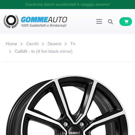
Garanzia danni accidentali e viaggia sereno!
Home
Cerchi
Dezent
Tn
Ca8d6 - tn (4 fori black mirror)