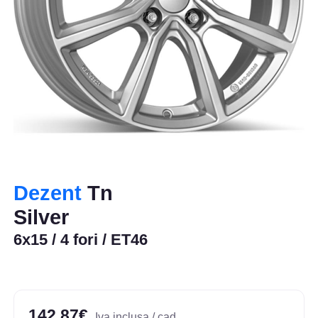
Dezent
Tn
Silver
6x15 / 4 fori / ET46
142,87€
Iva inclusa / cad.