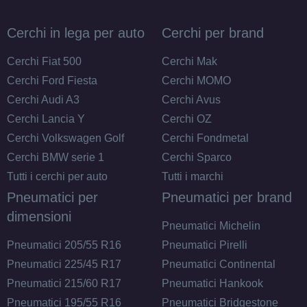
Foro centrale: 60.1mm
Disponibile
Cerchi in lega per auto
Cerchi per brand
DEZENT Tn Black Mirror
Cerchi Fiat 500
Cerchi Mak
4 fori 14" 5.5X14 ET42
Cerchi Ford Fiesta
Cerchi MOMO
4x100
Cerchi Audi A3
Cerchi Avus
Foro centrale: 54.1mm
Cerchi Lancia Y
Cerchi OZ
Disponibile
Cerchi Volkswagen Golf
Cerchi Fondmetal
Cerchi BMW serie 1
Cerchi Sparco
DEZENT Tn Black Mirror
Tutti i cerchi per auto
Tutti i marchi
4 fori 14" 5.5X14 ET45
Pneumatici per
Pneumatici per brand
4x100
dimensioni
Foro centrale: 54.1mm
Pneumatici Michelin
Disponibile
Pneumatici 205/55 R16
Pneumatici Pirelli
Pneumatici 225/45 R17
Pneumatici Continental
Pneumatici 215/60 R17
Pneumatici Hankook
Pneumatici 195/55 R16
Pneumatici Bridgestone