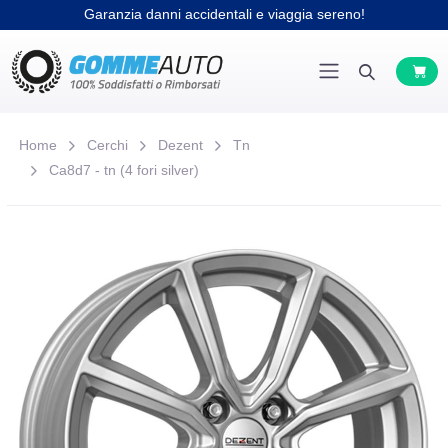
Garanzia danni accidentali e viaggia sereno!
Home
Cerchi
Dezent
Tn
Ca8d7 - tn (4 fori silver)