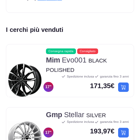
I cerchi più venduti
Consegna rapida
Consigliato
Mim
Evo001
BLACK
POLISHED
Spedizione inclusa
garanzia fino 3 anni
171,35€
17"
Gmp
Stellar
SILVER
Spedizione inclusa
garanzia fino 3 anni
193,97€
17"