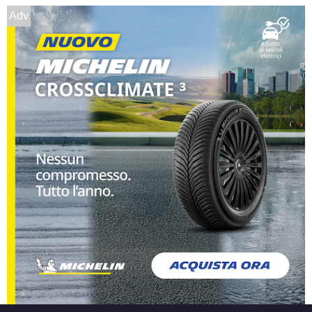
Adv
Foro centrale: 54.1mm
Disponibile
DEZENT Tn Silver 4 fori
14" 5.5X14 ET45 4x100
Foro centrale: 54.1mm
Disponibile
DEZENT Tn Black Mirror
4 fori 14" 5.5X14 ET35
4x100
Foro centrale: 60.1mm
Disponibile
DEZENT Tn Black Mirror
4 fori 14" 5.5X14 ET40
4x100