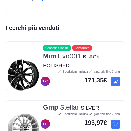
I cerchi più venduti
Consegna rapida
Consigliato
Mim
Evo001
BLACK
POLISHED
Spedizione inclusa
garanzia fino 3 anni
171,35€
17"
Gmp
Stellar
SILVER
Spedizione inclusa
garanzia fino 3 anni
193,97€
17"