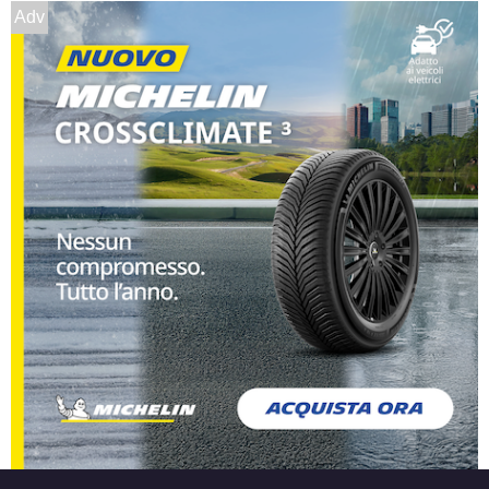
Adv
Foro centrale: 54.1mm
Disponibile
DEZENT Tn Silver 4 fori
14" 5.5X14 ET45 4x100
Foro centrale: 54.1mm
Disponibile
DEZENT Tn Black Mirror
4 fori 14" 5.5X14 ET35
4x100
Foro centrale: 60.1mm
Disponibile
DEZENT Tn Black Mirror
4 fori 14" 5.5X14 ET40
4x100