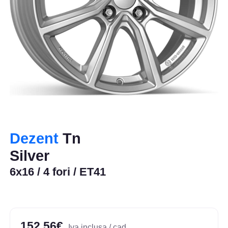
Dezent
Tn
Silver
6x16 / 4 fori / ET41
152,56€
Iva inclusa / cad.