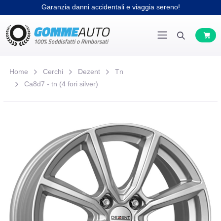
Garanzia danni accidentali e viaggia sereno!
Home
Cerchi
Dezent
Tn
Ca8d7 - tn (4 fori silver)