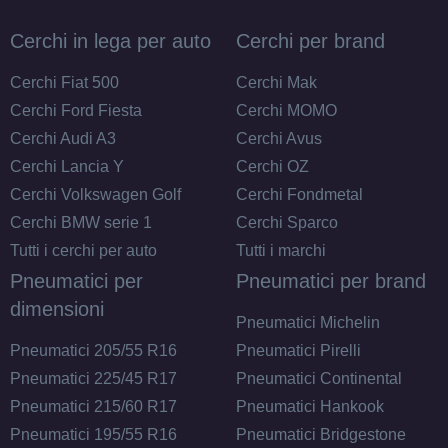
Foro centrale: 60.1mm
Disponibile
Cerchi in lega per auto
Cerchi per brand
DEZENT Tn Black Mirror
Cerchi Fiat 500
Cerchi Mak
4 fori 14" 5.5X14 ET42
Cerchi Ford Fiesta
Cerchi MOMO
4x100
Cerchi Audi A3
Cerchi Avus
Foro centrale: 54.1mm
Cerchi Lancia Y
Cerchi OZ
Disponibile
Cerchi Volkswagen Golf
Cerchi Fondmetal
Cerchi BMW serie 1
Cerchi Sparco
DEZENT Tn Black Mirror
Tutti i cerchi per auto
Tutti i marchi
4 fori 14" 5.5X14 ET45
Pneumatici per
Pneumatici per brand
4x100
dimensioni
Foro centrale: 54.1mm
Pneumatici Michelin
Disponibile
Pneumatici 205/55 R16
Pneumatici Pirelli
Pneumatici 225/45 R17
Pneumatici Continental
Pneumatici 215/60 R17
Pneumatici Hankook
Pneumatici 195/55 R16
Pneumatici Bridgestone