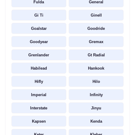
Fulda
General
Gi Ti
Ginell
Goalstar
Goodride
Goodyear
Gremax
Grenlander
Gt Radial
Habilead
Hankook
Hifly
Hilo
Imperial
Infinity
Interstate
Jinyu
Kapsen
Kenda
Keter
Kleber