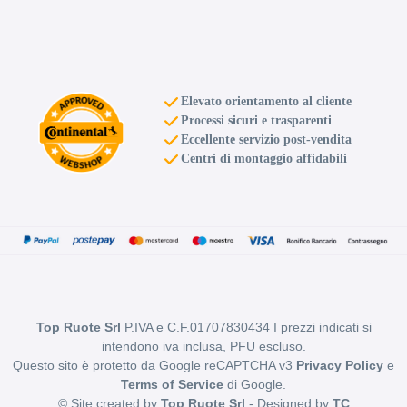
Elevato orientamento al cliente
Processi sicuri e trasparenti
Eccellente servizio post-vendita
Centri di montaggio affidabili
Top Ruote Srl
P.IVA e C.F.01707830434 I prezzi indicati si
intendono iva inclusa, PFU escluso.
Questo sito è protetto da Google reCAPTCHA v3
Privacy Policy
e
Terms of Service
di Google.
© Site created by
Top Ruote Srl
- Designed by
TC