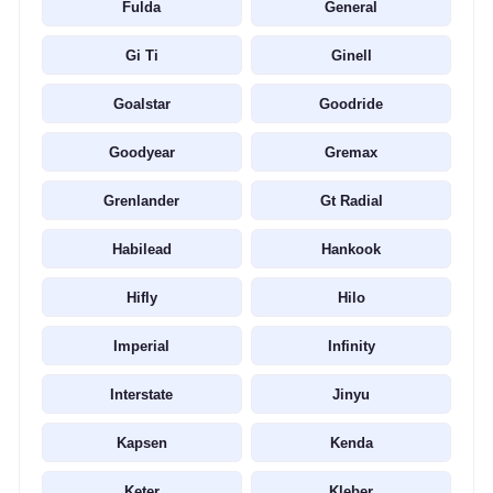
Fulda
General
Gi Ti
Ginell
Goalstar
Goodride
Goodyear
Gremax
Grenlander
Gt Radial
Habilead
Hankook
Hifly
Hilo
Imperial
Infinity
Interstate
Jinyu
Kapsen
Kenda
Keter
Kleber