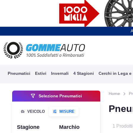
A
Pneumatici
Estivi
Invernali
4 Stagioni
Cerchi in Lega e
Home
P
Selezione Pneumatici
Pneu
1 Prodotti
Stagione
Marchio