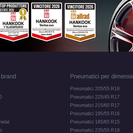
 brand
Pneumatici per dimensi
Pneumatici 205/55 R16
O
Pneumatici 225/45 R17
Pneumatici 215/60 R17
Pneumatici 195/55 R16
metal
Pneumatici 185/65 R15
o
Pneumatici 235/55 R18