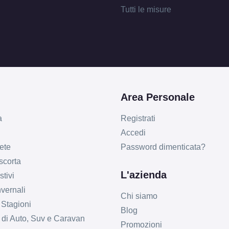
Tutti le misure
Area Personale
a
Registrati
Accedi
ete
Password dimenticata?
 scorta
L'azienda
tivi
vernali
Chi siamo
 Stagioni
Blog
li di Auto, Suv e Caravan
Promozioni