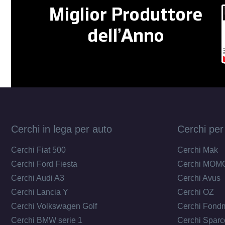
Cerchi in lega per auto
Cerchi per
Cerchi Fiat 500
Cerchi Mak
Cerchi Ford Fiesta
Cerchi MOM
Cerchi Audi A3
Cerchi Avus
Cerchi Lancia Y
Cerchi OZ
Cerchi Volkswagen Golf
Cerchi Fond
Cerchi BMW serie 1
Cerchi Sparc