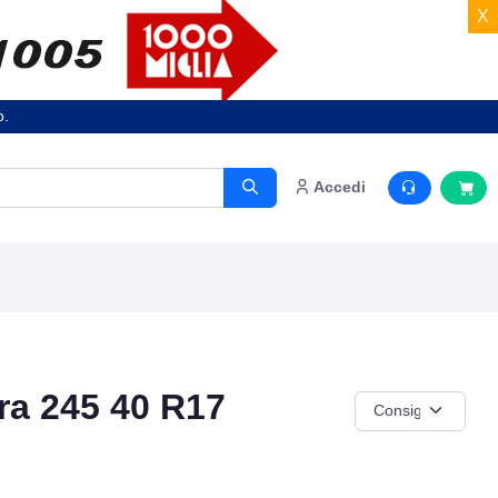
X
o.
Accedi
ra 245 40 R17