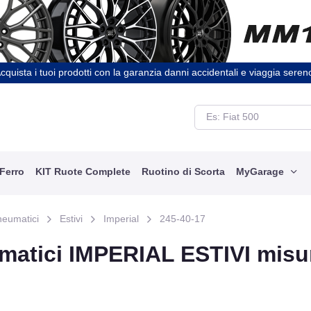
cquista i tuoi prodotti con la garanzia danni accidentali e viaggia seren
 Ferro
KIT Ruote Complete
Ruotino di Scorta
MyGarage
neumatici
Estivi
Imperial
245-40-17
matici IMPERIAL ESTIVI misu