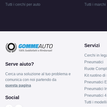
Tutti i cerchi per auto
Tutti i marchi
Servizi
Cerchi in leg
Pneumatici
Serve aiuto?
Ruote Compl
Cerca una soluzione al tuo problema e
Kit ruotino di
comunica con noi partendo da
Pneumatici Es
questa pagina
Pneumatici In
Pneumatici 4
Social
Tutti i model