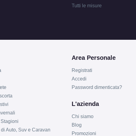
Tutti le misure
Area Personale
a
Registrati
Accedi
ete
Password dimenticata?
 scorta
L'azienda
tivi
vernali
Chi siamo
 Stagioni
Blog
li di Auto, Suv e Caravan
Promozioni