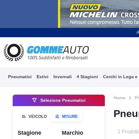
A
Pneumatici
Estivi
Invernali
4 Stagioni
Cerchi in Lega e
Home
P
Selezione Pneumatici
Pneu
1 Prodotti
Stagione
Marchio