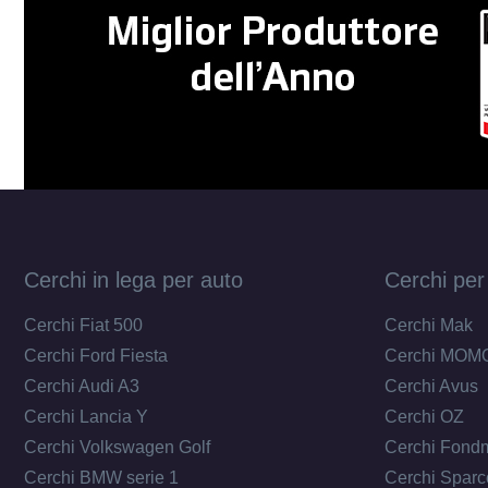
Cerchi in lega per auto
Cerchi per
Cerchi Fiat 500
Cerchi Mak
Cerchi Ford Fiesta
Cerchi MOM
Cerchi Audi A3
Cerchi Avus
Cerchi Lancia Y
Cerchi OZ
Cerchi Volkswagen Golf
Cerchi Fond
Cerchi BMW serie 1
Cerchi Sparc