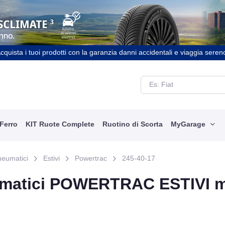
cquista i tuoi prodotti con la garanzia danni accidentali e viaggia seren
 Ferro
KIT Ruote Complete
Ruotino di Scorta
MyGarage
neumatici
Estivi
Powertrac
245-40-17
matici POWERTRAC ESTIVI mi