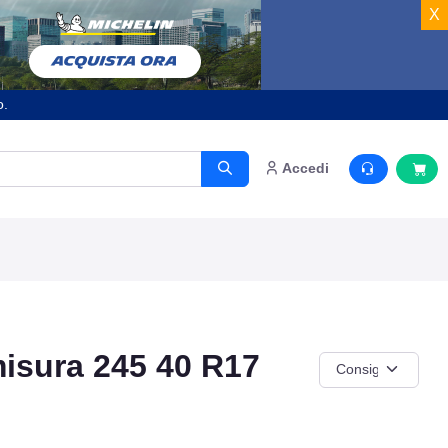
X
o.
Accedi
sura 245 40 R17