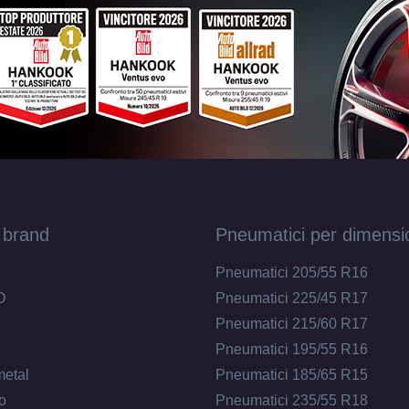
 brand
Pneumatici per dimensi
Pneumatici 205/55 R16
O
Pneumatici 225/45 R17
Pneumatici 215/60 R17
Pneumatici 195/55 R16
metal
Pneumatici 185/65 R15
o
Pneumatici 235/55 R18