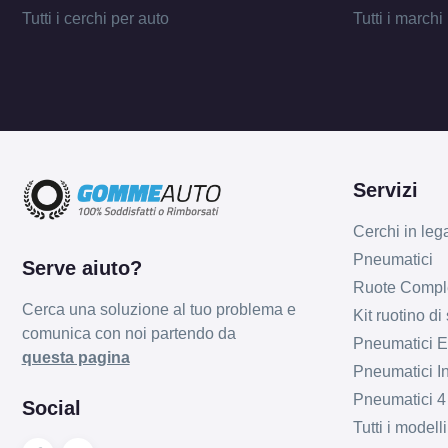
Tutti i cerchi per auto
Tutti i marchi
Servizi
Cerchi in leg
Pneumatici
Serve aiuto?
Ruote Compl
Cerca una soluzione al tuo problema e
Kit ruotino di
comunica con noi partendo da
Pneumatici Es
questa pagina
Pneumatici In
Pneumatici 4
Social
Tutti i model