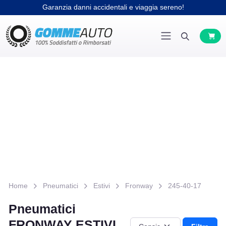
Garanzia danni accidentali e viaggia sereno!
Home
Pneumatici
Estivi
Fronway
245-40-17
Pneumatici
FRONWAY ESTIVI