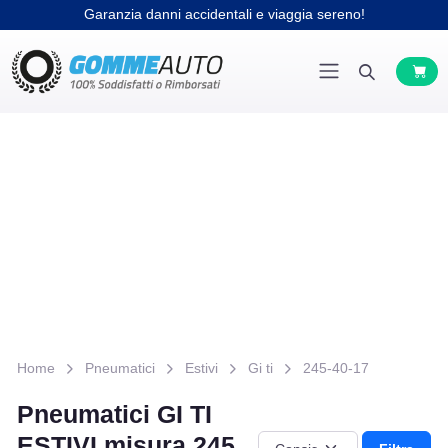
Garanzia danni accidentali e viaggia sereno!
Home
Pneumatici
Estivi
Gi ti
245-40-17
Pneumatici GI TI
ESTIVI misura 245