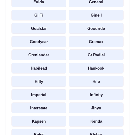
Fulda
General
Gi Ti
Ginell
Goalstar
Goodride
Goodyear
Gremax
Grenlander
Gt Radial
Habilead
Hankook
Hifly
Hilo
Imperial
Infinity
Interstate
Jinyu
Kapsen
Kenda
Keter
Kleber