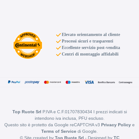
Elevato orientamento al cliente
Processi sicuri e trasparenti
Eccellente servizio post-vendita
Centri di montaggio affidabili
Top Ruote Srl
P.IVA e C.F.01707830434 I prezzi indicati si
intendono iva inclusa, PFU escluso.
Questo sito è protetto da Google reCAPTCHA v3
Privacy Policy
e
Terms of Service
di Google.
© Site created by
Top Ruote Srl
- Designed by
TC