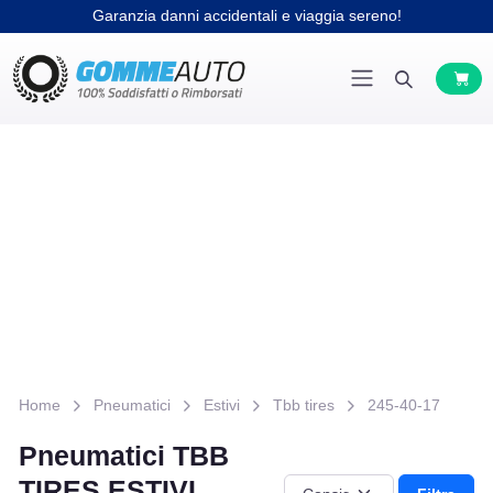
Garanzia danni accidentali e viaggia sereno!
Home
Pneumatici
Estivi
Tbb tires
245-40-17
Pneumatici TBB
TIRES ESTIVI