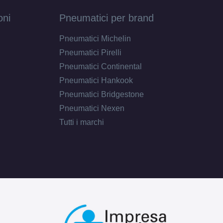
oni
Pneumatici per brand
Pneumatici Michelin
Pneumatici Pirelli
Pneumatici Continental
Pneumatici Hankook
Pneumatici Bridgestone
Pneumatici Nexen
Tutti i marchi
D
B
72
db