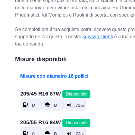
direttamente sugli spazi di frenata, sulla stabilità in cur
nelle manovre per evitare ostacoli improvvisi. Su Gomm
Pneumatici, Kit Completi e Ruotini di scorta, con spediz
Se completi ora il tuo acquisto potrai ricevere questo pr
supporto nell’acquisto, il nostro
servizio clienti
è a tua di
tua domanda.
Misure disponibili
Misure con diametro 16 pollici
205/45 R16 87W
Disponibile
205/55 R16 94W
Disponibile