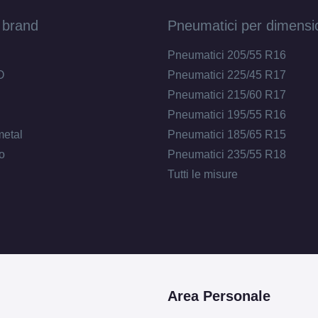
 brand
Pneumatici per dimensi
Pneumatici 205/55 R16
O
Pneumatici 225/45 R17
Pneumatici 215/60 R17
Pneumatici 195/55 R16
metal
Pneumatici 185/65 R15
o
Pneumatici 235/55 R18
Tutti le misure
Area Personale