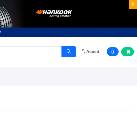
X
o.
Accedi