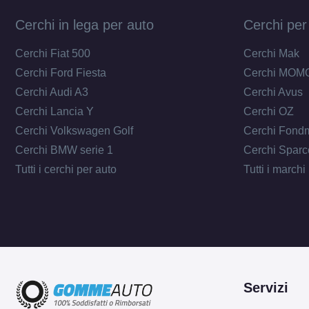
Cerchi in lega per auto
Cerchi per
Cerchi Fiat 500
Cerchi Mak
Cerchi Ford Fiesta
Cerchi MOM
Cerchi Audi A3
Cerchi Avus
Cerchi Lancia Y
Cerchi OZ
Cerchi Volkswagen Golf
Cerchi Fond
Cerchi BMW serie 1
Cerchi Sparc
Tutti i cerchi per auto
Tutti i marchi
Servizi