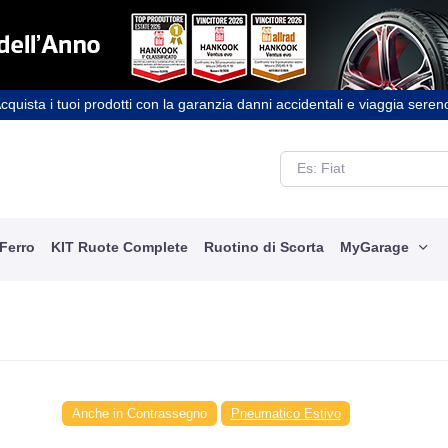
cquista i tuoi prodotti con la garanzia danni accidentali e viaggia seren
 Ferro
KIT Ruote Complete
Ruotino di Scorta
MyGarage
Anche in Contrassegno
Pneumatico Estivo