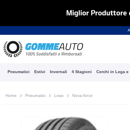
A
Pneumatici
Estivi
Invernali
4 Stagioni
Cerchi in Lega e
Home
Pneumatici
Leao
Nova-force