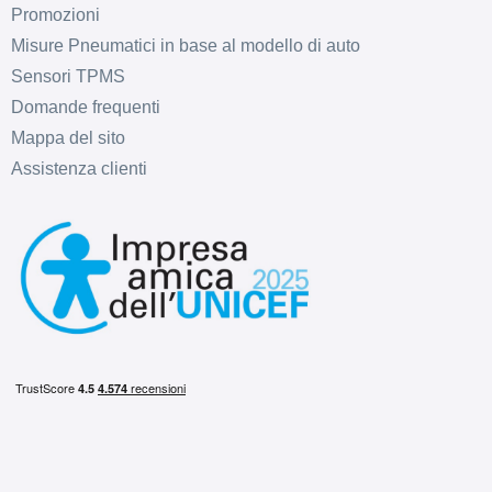
Promozioni
C
B
72
db
Misure Pneumatici in base al modello di auto
Sensori TPMS
Domande frequenti
Mappa del sito
Assistenza clienti
C
B
71
db