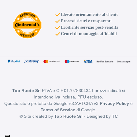
Elevato orientamento al cliente
Processi sicuri e trasparenti
Eccellente servizio post-vendita
Centri di montaggio affidabili
Top Ruote Srl
P.IVA e C.F.01707830434 I prezzi indicati si
intendono iva inclusa, PFU escluso.
Questo sito è protetto da Google reCAPTCHA v3
Privacy Policy
e
Terms of Service
di Google.
© Site created by
Top Ruote Srl
- Designed by
TC