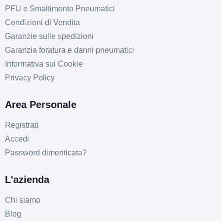
PFU e Smaltimento Pneumatici
Condizioni di Vendita
D
B
72
Garanzie sulle spedizioni
db
Garanzia foratura e danni pneumatici
Informativa sui Cookie
Privacy Policy
Area Personale
Registrati
C
B
72
db
Accedi
Password dimenticata?
L'azienda
Chi siamo
Blog