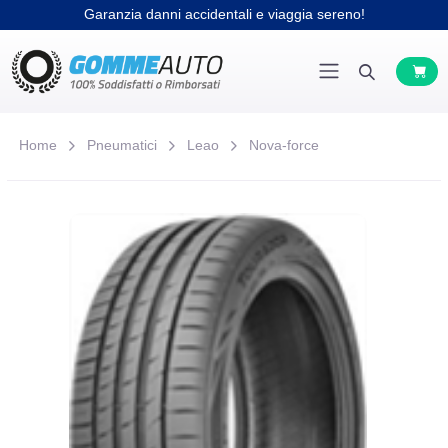
Garanzia danni accidentali e viaggia sereno!
Home
Pneumatici
Leao
Nova-force