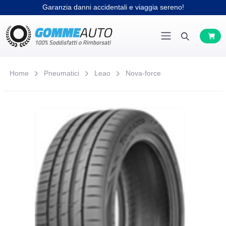
Garanzia danni accidentali e viaggia sereno!
Home
Pneumatici
Leao
Nova-force