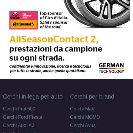
Cerchi in lega per auto
Cerchi per brand
Cerchi Fiat 500
Cerchi Mak
Cerchi Ford Fiesta
Cerchi MOMO
Cerchi Audi A3
Cerchi Avus