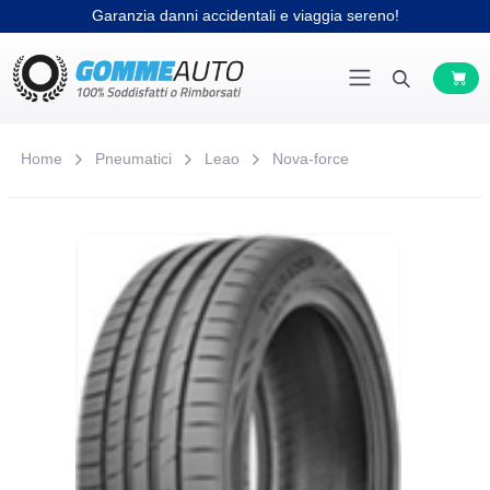
Garanzia danni accidentali e viaggia sereno!
Home
Pneumatici
Leao
Nova-force