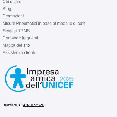
Chi siamo
Blog
Promozioni
Misure Pneumatici in base al modello di auto
C
B
72
db
Sensori TPMS
Domande frequenti
Mappa del sito
Assistenza clienti
C
B
71
db