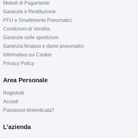
Metodi di Pagamento
Garanzie e Restituzione
PFU e Smaltimento Pneumatici
Condizioni di Vendita
Garanzie sulle spedizioni
D
B
72
Garanzia foratura e danni pneumatici
db
Informativa sui Cookie
Privacy Policy
Area Personale
Registrati
Accedi
C
B
72
db
Password dimenticata?
L'azienda