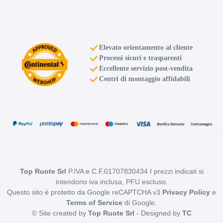
Elevato orientamento al cliente
Processi sicuri e trasparenti
Eccellente servizio post-vendita
Centri di montaggio affidabili
Top Ruote Srl
P.IVA e C.F.01707830434 I prezzi indicati si
intendono iva inclusa, PFU escluso.
Questo sito è protetto da Google reCAPTCHA v3
Privacy Policy
e
Terms of Service
di Google.
© Site created by
Top Ruote Srl
- Designed by
TC