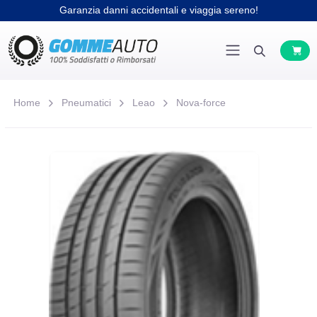
Garanzia danni accidentali e viaggia sereno!
Home
Pneumatici
Leao
Nova-force