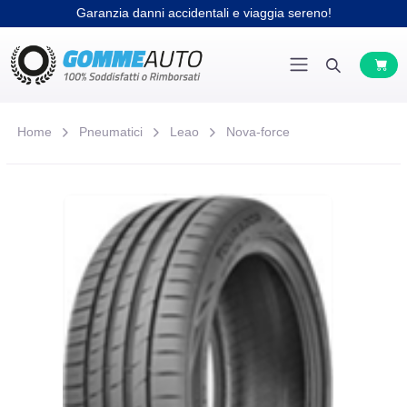
Garanzia danni accidentali e viaggia sereno!
Home
Pneumatici
Leao
Nova-force