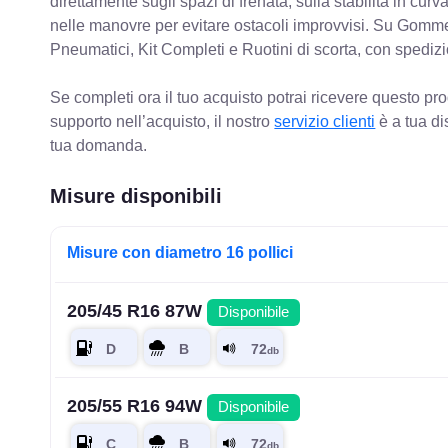
direttamente sugli spazi di frenata, sulla stabilità in cur
nelle manovre per evitare ostacoli improvvisi. Su Gomm
Pneumatici, Kit Completi e Ruotini di scorta, con spediz
Se completi ora il tuo acquisto potrai ricevere questo pr
supporto nell’acquisto, il nostro
servizio clienti
è a tua di
tua domanda.
Misure disponibili
Misure con diametro 16 pollici
205/45 R16 87W
Disponibile
205/55 R16 94W
Disponibile