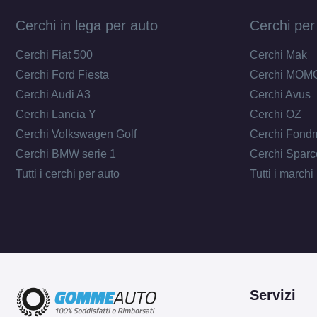
Cerchi in lega per auto
Cerchi per
Cerchi Fiat 500
Cerchi Mak
Cerchi Ford Fiesta
Cerchi MOM
Cerchi Audi A3
Cerchi Avus
Cerchi Lancia Y
Cerchi OZ
Cerchi Volkswagen Golf
Cerchi Fond
Cerchi BMW serie 1
Cerchi Sparc
Tutti i cerchi per auto
Tutti i marchi
Servizi