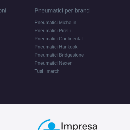
oni
Pneumatici per brand
Pneumatici Michelin
Pneumatici Pirelli
Pneumatici Continental
Pneumatici Hankook
Pneumatici Bridgestone
Pneumatici Nexen
Tutti i marchi
D
B
72
db