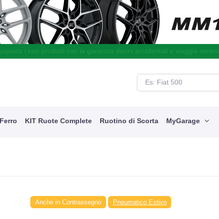
cquista i tuoi prodotti con la garanzia danni accidentali e viaggia seren
 Ferro
KIT Ruote Complete
Ruotino di Scorta
MyGarage
Anche in Contrassegno
Pneumatico Estivo