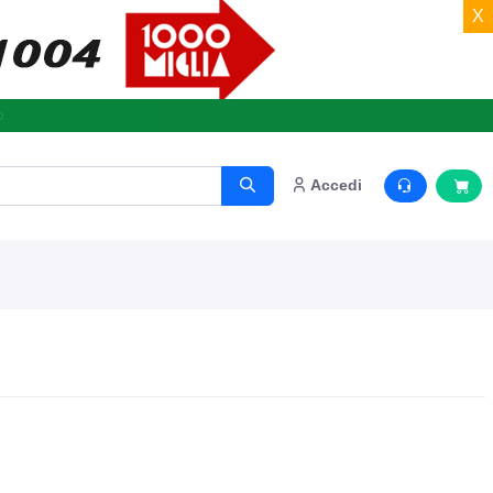
X
o.
Accedi