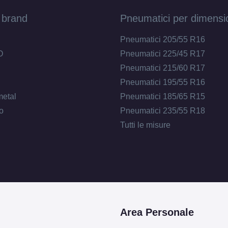
 brand
Pneumatici per dimensi
Pneumatici 205/55 R16
O
Pneumatici 225/45 R17
Pneumatici 215/60 R17
Pneumatici 195/55 R16
metal
Pneumatici 185/65 R15
o
Pneumatici 235/55 R18
Tutti le misure
Area Personale