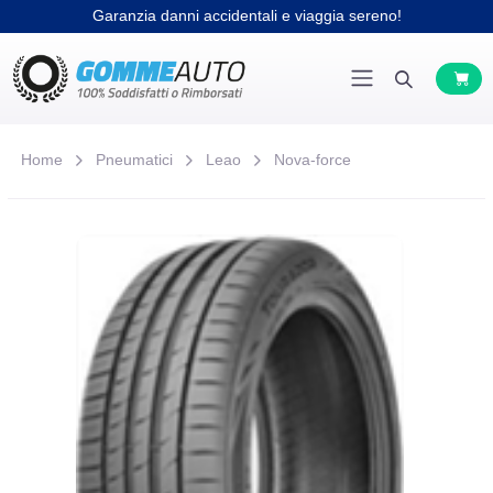
Garanzia danni accidentali e viaggia sereno!
Home
Pneumatici
Leao
Nova-force