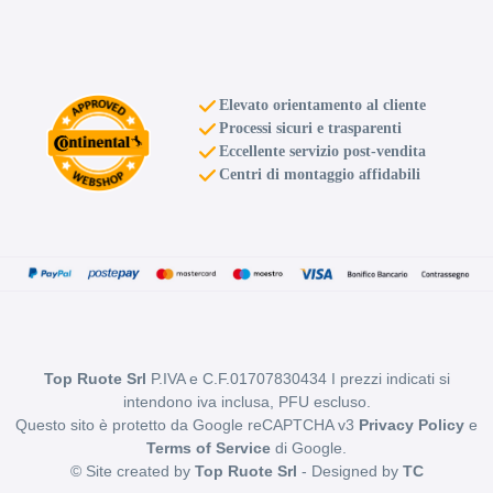
Elevato orientamento al cliente
Processi sicuri e trasparenti
Eccellente servizio post-vendita
Centri di montaggio affidabili
Top Ruote Srl
P.IVA e C.F.01707830434 I prezzi indicati si
intendono iva inclusa, PFU escluso.
Questo sito è protetto da Google reCAPTCHA v3
Privacy Policy
e
Terms of Service
di Google.
© Site created by
Top Ruote Srl
- Designed by
TC