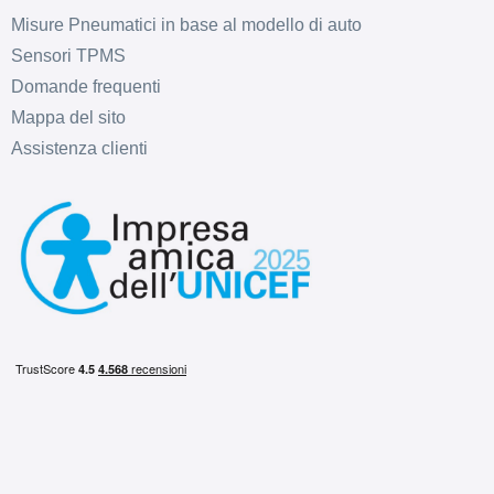
Misure Pneumatici in base al modello di auto
Sensori TPMS
Domande frequenti
Mappa del sito
Assistenza clienti
C
B
72
db
C
B
71
db