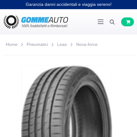
Garanzia danni accidentali e viaggia sereno!
Home
Pneumatici
Leao
Nova-force