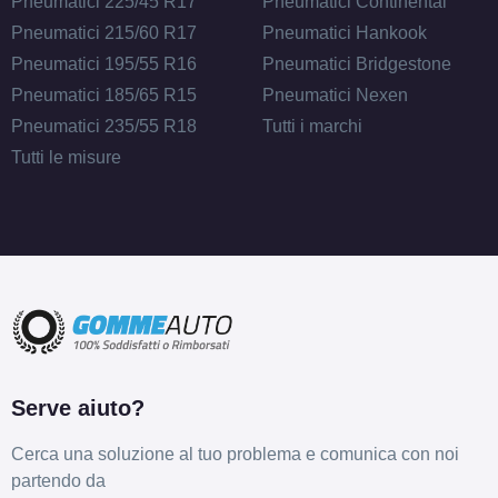
Pneumatici 225/45 R17
Pneumatici Continental
Pneumatici 215/60 R17
Pneumatici Hankook
Pneumatici 195/55 R16
Pneumatici Bridgestone
Pneumatici 185/65 R15
Pneumatici Nexen
Pneumatici 235/55 R18
Tutti i marchi
Tutti le misure
Serve aiuto?
Cerca una soluzione al tuo problema e comunica con noi
partendo da