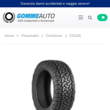
Garanzia danni accidentali e viaggia sereno!
Home
Pneumatici
Comforser
Cf1100