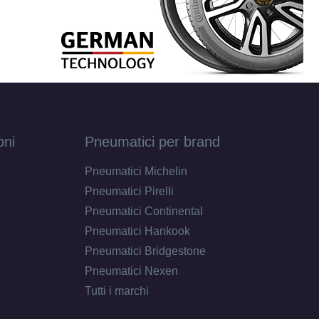
oni
Pneumatici per brand
Pneumatici Michelin
Pneumatici Pirelli
Pneumatici Continental
Pneumatici Hankook
Pneumatici Bridgestone
Pneumatici Nexen
Tutti i marchi