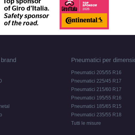
 brand
Pneumatici per dimensi
Pneumatici 205/55 R16
O
Pneumatici 225/45 R17
Pneumatici 215/60 R17
Pneumatici 195/55 R16
metal
Pneumatici 185/65 R15
o
Pneumatici 235/55 R18
Tutti le misure