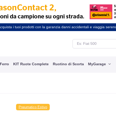
cquista i tuoi prodotti con la garanzia danni accidentali e viaggia seren
 Ferro
KIT Ruote Complete
Ruotino di Scorta
MyGarage
Pneumatico Estivo