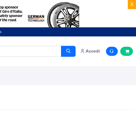
X
o.
Accedi