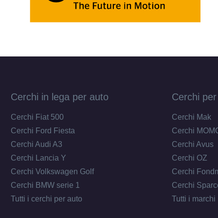
Cerchi in lega per auto
Cerchi per
Cerchi Fiat 500
Cerchi Mak
Cerchi Ford Fiesta
Cerchi MOM
Cerchi Audi A3
Cerchi Avus
Cerchi Lancia Y
Cerchi OZ
Cerchi Volkswagen Golf
Cerchi Fond
Cerchi BMW serie 1
Cerchi Sparc
Tutti i cerchi per auto
Tutti i marchi