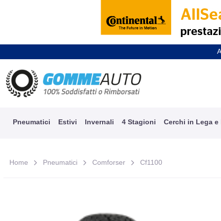
A
Pneumatici
Estivi
Invernali
4 Stagioni
Cerchi in Lega e
Home
Pneumatici
Comforser
Cf1100