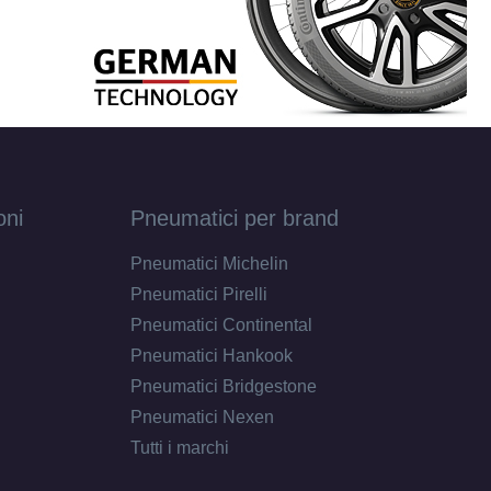
oni
Pneumatici per brand
Pneumatici Michelin
Pneumatici Pirelli
Pneumatici Continental
Pneumatici Hankook
Pneumatici Bridgestone
Pneumatici Nexen
Tutti i marchi