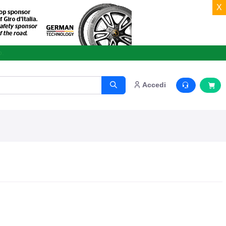
X
o.
Accedi