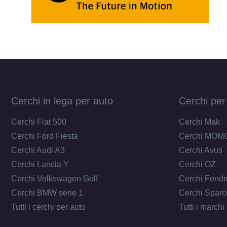
Cerchi in lega per auto
Cerchi per
Cerchi Fiat 500
Cerchi Mak
Cerchi Ford Fiesta
Cerchi MOM
Cerchi Audi A3
Cerchi Avus
Cerchi Lancia Y
Cerchi OZ
Cerchi Volkswagen Golf
Cerchi Fond
Cerchi BMW serie 1
Cerchi Sparc
Tutti i cerchi per auto
Tutti i marchi