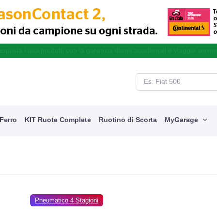
cquista i tuoi prodotti con la garanzia danni accidentali e viaggia seren
 Ferro
KIT Ruote Complete
Ruotino di Scorta
MyGarage
Pneumatico 4 Stagioni