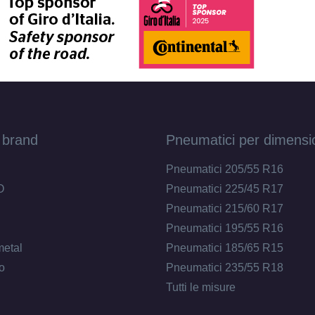
 brand
Pneumatici per dimensi
Pneumatici 205/55 R16
O
Pneumatici 225/45 R17
Pneumatici 215/60 R17
Pneumatici 195/55 R16
metal
Pneumatici 185/65 R15
o
Pneumatici 235/55 R18
Tutti le misure