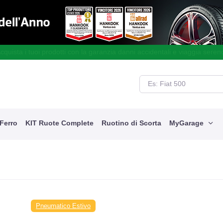
cquista i tuoi prodotti con la garanzia danni accidentali e viaggia seren
 Ferro
KIT Ruote Complete
Ruotino di Scorta
MyGarage
Pneumatico Estivo