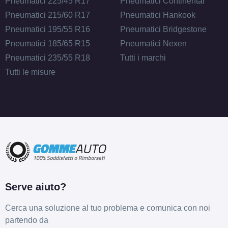
Pneumatici 225/45 R17
Pneumatici Continental
Pneumatici 215/60 R17
Pneumatici Hankook
Pneumatici 195/55 R16
Pneumatici Bridgestone
Pneumatici 185/65 R15
Pneumatici Nexen
Pneumatici 235/55 R18
Tutti i marchi
Tutti le misure
Serve aiuto?
Cerca una soluzione al tuo problema e comunica con noi
partendo da