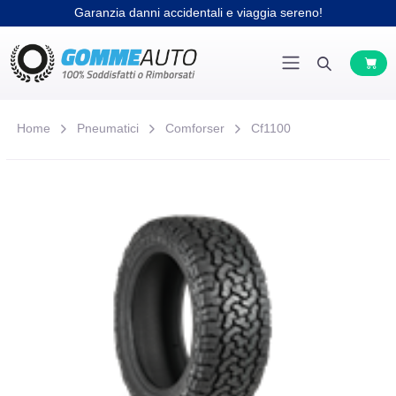
Garanzia danni accidentali e viaggia sereno!
Home
Pneumatici
Comforser
Cf1100