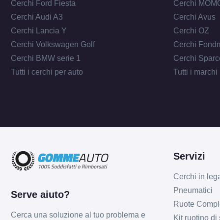
Cerchi Ford Fiesta
Cerchi MOM
Cerchi Audi A3
Cerchi Avus
Cerchi Lancia Y
Cerchi OZ
Cerchi Volkswagen Golf
Cerchi Fond
Cerchi BMW serie 1
Cerchi Sparc
Tutti i cerchi per auto
Tutti i marchi
Servizi
Cerchi in leg
Pneumatici
Serve aiuto?
Ruote Compl
Cerca una soluzione al tuo problema e
Kit ruotino di