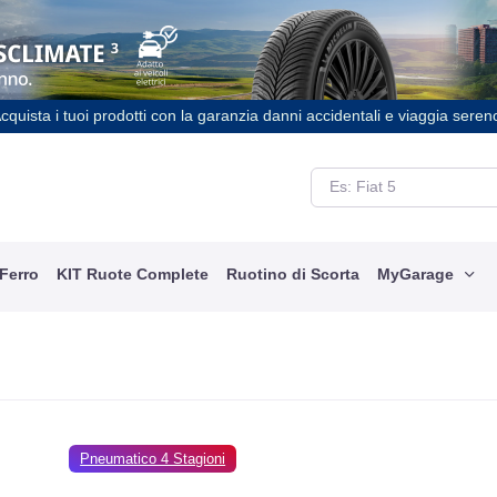
cquista i tuoi prodotti con la garanzia danni accidentali e viaggia seren
 Ferro
KIT Ruote Complete
Ruotino di Scorta
MyGarage
Pneumatico 4 Stagioni