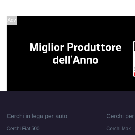
Adv
Cerchi in lega per auto
Cerchi per
Cerchi Fiat 500
Cerchi Mak