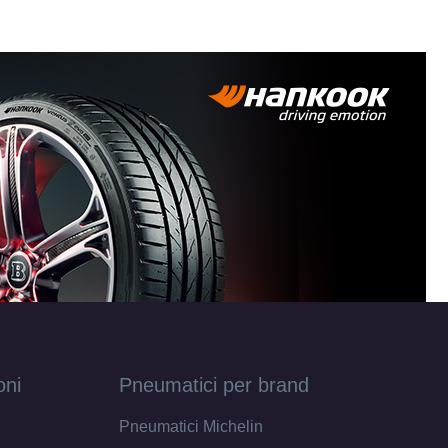
oni
Pneumatici per brand
Pneumatici Michelin