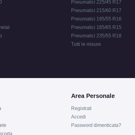
O
Pneumatici 225/45 R17
Pneumatici 215/60 R17
Pneumatici 195/55 R16
metal
Pneumatici 185/65 R15
o
Pneumatici 235/55 R18
Tutti le misure
Area Personale
a
Registrati
Accedi
ete
Password dimenticata?
 scorta