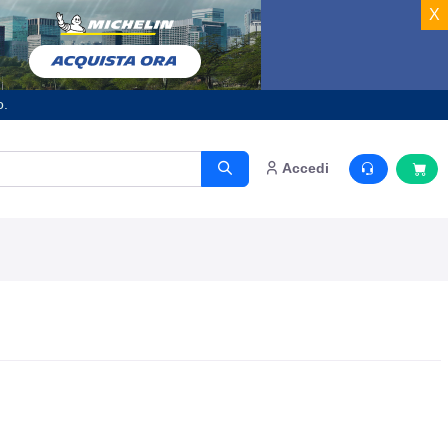
X
o.
Accedi