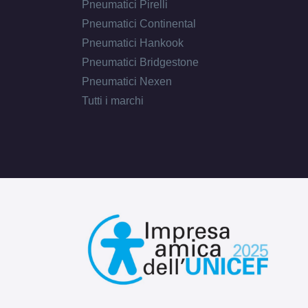
Pneumatici Pirelli
Pneumatici Continental
Pneumatici Hankook
Pneumatici Bridgestone
Pneumatici Nexen
Tutti i marchi
C
E
75
db