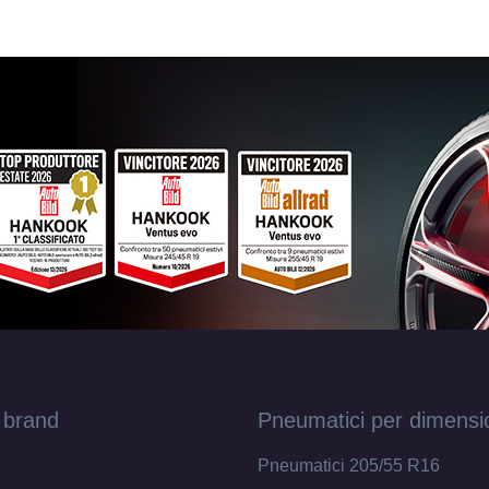
 brand
Pneumatici per dimensi
Pneumatici 205/55 R16