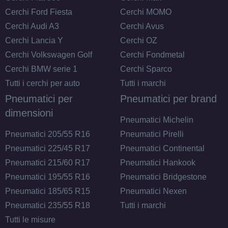
Cerchi Ford Fiesta
Cerchi MOMO
C
A
72
db
Cerchi Audi A3
Cerchi Avus
Cerchi Lancia Y
Cerchi OZ
Cerchi Volkswagen Golf
Cerchi Fondmetal
Cerchi BMW serie 1
Cerchi Sparco
Tutti i cerchi per auto
Tutti i marchi
Pneumatici per
Pneumatici per brand
dimensioni
D
A
71
Pneumatici Michelin
db
Pneumatici 205/55 R16
Pneumatici Pirelli
Pneumatici 225/45 R17
Pneumatici Continental
Pneumatici 215/60 R17
Pneumatici Hankook
Pneumatici 195/55 R16
Pneumatici Bridgestone
Pneumatici 185/65 R15
Pneumatici Nexen
Pneumatici 235/55 R18
Tutti i marchi
D
A
71
Tutti le misure
db