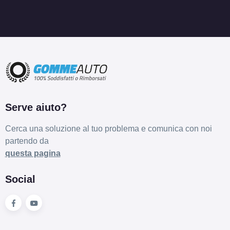
C
A
72
db
Serve aiuto?
Cerca una soluzione al tuo problema e comunica con noi
partendo da
questa pagina
Social
D
A
71
db