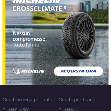
B
B
68
db
C
A
72
db
Cerchi in lega per auto
Cerchi per brand
Cerchi Fiat 500
Cerchi Mak