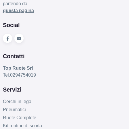
partendo da
questa pagina
C
A
72
db
Social
Contatti
Top Ruote Srl
D
A
71
db
Tel.0294754019
Servizi
Cerchi in lega
Pneumatici
Ruote Complete
Kit ruotino di scorta