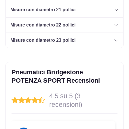
Misure con diametro 21 pollici
225/55 R17 101Y XL
Misure con diametro 22 pollici
Disponibile
Misure con diametro 23 pollici
245/40 R17 91Y FR
Disponibile
Pneumatici Bridgestone
POTENZA SPORT Recensioni
215/45 R17 91Y FR XL
4.5 su 5 (3
Disponibile
recensioni)
245/40 R17 91Y FR