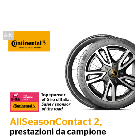
Adv
D
A
72
db
B
B
68
db