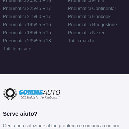
Pneumatici 205/55 R16
Pneumatici Pirelli
Pneumatici 225/45 R17
Pneumatici Continental
Pneumatici 215/60 R17
Pneumatici Hankook
Pneumatici 195/55 R16
Pneumatici Bridgestone
C
A
72
db
Pneumatici 185/65 R15
Pneumatici Nexen
Pneumatici 235/55 R18
Tutti i marchi
Tutti le misure
D
A
71
db
Serve aiuto?
Cerca una soluzione al tuo problema e comunica con noi