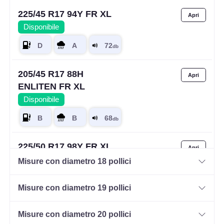
225/45 R17 94Y FR XL
Disponibile
205/45 R17 88H
ENLITEN FR XL
Disponibile
225/50 R17 98Y FR XL
Disponibile
Misure con diametro 18 pollici
Misure con diametro 19 pollici
215/40 R17 83Y FR
Misure con diametro 20 pollici
Disponibile