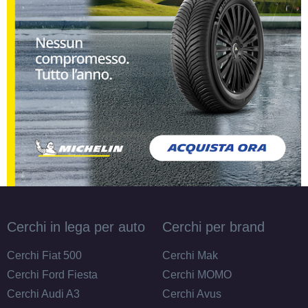
C
A
72
db
Cerchi in lega per auto
Cerchi per brand
C
A
72
db
Cerchi Fiat 500
Cerchi Mak
Cerchi Ford Fiesta
Cerchi MOMO
Cerchi Audi A3
Cerchi Avus