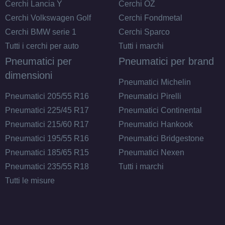
Cerchi Lancia Y
Cerchi OZ
Cerchi Volkswagen Golf
Cerchi Fondmetal
Cerchi BMW serie 1
Cerchi Sparco
Tutti i cerchi per auto
Tutti i marchi
D
A
71
db
Pneumatici per
Pneumatici per brand
dimensioni
Pneumatici Michelin
Pneumatici 205/55 R16
Pneumatici Pirelli
Pneumatici 225/45 R17
Pneumatici Continental
Pneumatici 215/60 R17
Pneumatici Hankook
Pneumatici 195/55 R16
Pneumatici Bridgestone
Pneumatici 185/65 R15
Pneumatici Nexen
D
A
71
db
Pneumatici 235/55 R18
Tutti i marchi
Tutti le misure