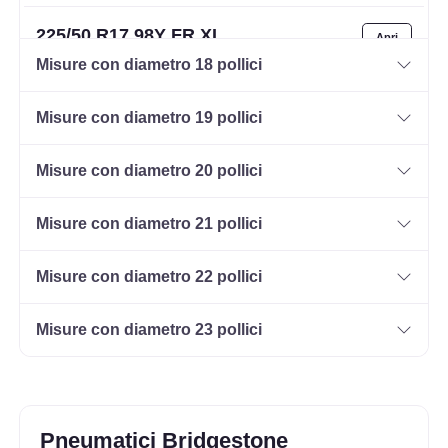
225/50 R17 98Y FR XL
Disponibile
Misure con diametro 18 pollici
Misure con diametro 19 pollici
225/55 R17 101Y XL
Misure con diametro 20 pollici
Disponibile
Misure con diametro 21 pollici
215/40 R17 83Y FR
Misure con diametro 22 pollici
Disponibile
Misure con diametro 23 pollici
245/40 R17 91Y FR
Disponibile
Pneumatici Bridgestone