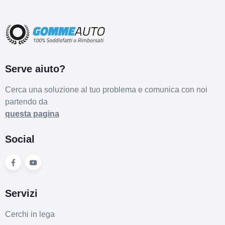
C
A
72
db
Serve aiuto?
Cerca una soluzione al tuo problema e comunica con noi
partendo da
questa pagina
D
A
71
db
Social
Servizi
Cerchi in lega