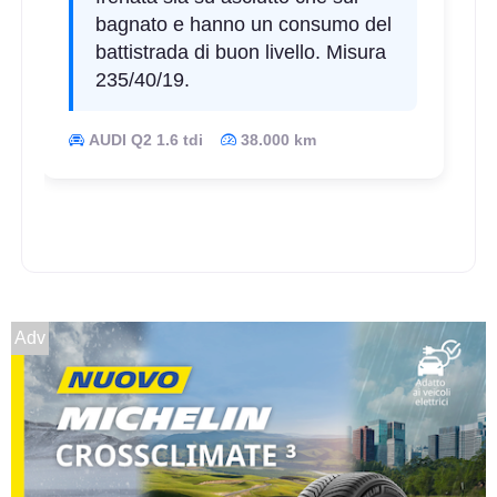
bagnato e hanno un consumo del
battistrada di buon livello. Misura
235/40/19.
AUDI Q2 1.6 tdi
38.000 km
D
A
72
db
Adv
B
B
68
db