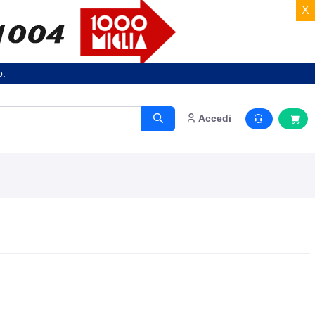
X
o.
Accedi