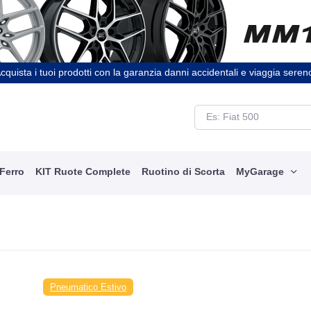
cquista i tuoi prodotti con la garanzia danni accidentali e viaggia seren
 Ferro
KIT Ruote Complete
Ruotino di Scorta
MyGarage
Pneumatico Estivo