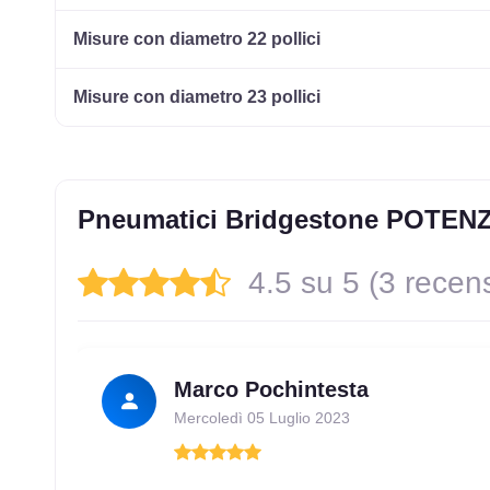
245/40 R17 91Y FR
Disponibile
Misure con diametro 22 pollici
Misure con diametro 23 pollici
215/45 R17 91Y FR XL
Disponibile
245/40 R17 91Y FR
Disponibile
Pneumatici Bridgestone POTEN
4.5 su 5 (3 recens
205/45 R17 88Y FR XL
Disponibile
Marco Pochintesta
Mercoledì 05 Luglio 2023