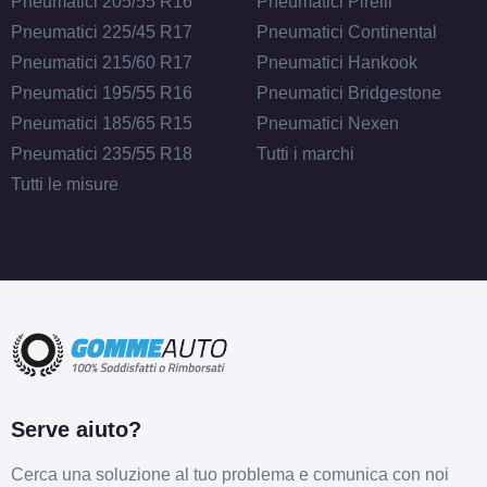
Pneumatici 205/55 R16
Pneumatici Pirelli
Pneumatici 225/45 R17
Pneumatici Continental
Pneumatici 215/60 R17
Pneumatici Hankook
Pneumatici 195/55 R16
Pneumatici Bridgestone
C
A
72
db
Pneumatici 185/65 R15
Pneumatici Nexen
Pneumatici 235/55 R18
Tutti i marchi
Tutti le misure
D
A
71
db
Serve aiuto?
Cerca una soluzione al tuo problema e comunica con noi