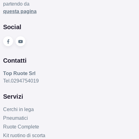
partendo da
questa pagina
C
A
72
db
Social
Contatti
Top Ruote Srl
D
A
71
db
Tel.0294754019
Servizi
Cerchi in lega
Pneumatici
Ruote Complete
Kit ruotino di scorta