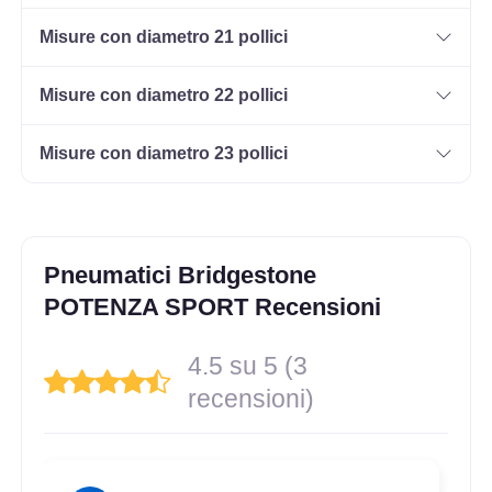
Misure con diametro 21 pollici
225/55 R17 101Y XL
Misure con diametro 22 pollici
Disponibile
Misure con diametro 23 pollici
245/40 R17 91Y FR
Disponibile
Pneumatici Bridgestone
POTENZA SPORT Recensioni
215/45 R17 91Y FR XL
4.5 su 5 (3
Disponibile
recensioni)
245/40 R17 91Y FR