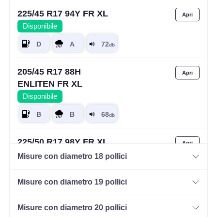
225/45 R17 94Y FR XL
Disponibile
205/45 R17 88H
ENLITEN FR XL
Disponibile
225/50 R17 98Y FR XL
Disponibile
Misure con diametro 18 pollici
Misure con diametro 19 pollici
215/40 R17 83Y FR
Misure con diametro 20 pollici
Disponibile