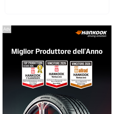
Adv
D
A
72
db
B
B
68
db