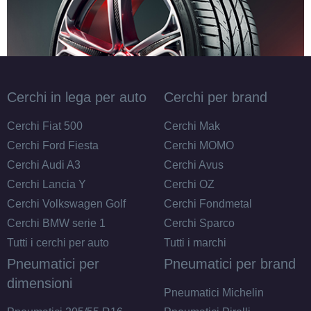
Cerchi in lega per auto
Cerchi per brand
C
A
72
db
Cerchi Fiat 500
Cerchi Mak
Cerchi Ford Fiesta
Cerchi MOMO
Cerchi Audi A3
Cerchi Avus
Cerchi Lancia Y
Cerchi OZ
Cerchi Volkswagen Golf
Cerchi Fondmetal
Cerchi BMW serie 1
Cerchi Sparco
D
A
71
db
Tutti i cerchi per auto
Tutti i marchi
Pneumatici per
Pneumatici per brand
dimensioni
Pneumatici Michelin