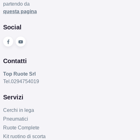
partendo da
questa pagina
C
A
72
db
Social
Contatti
Top Ruote Srl
D
A
71
db
Tel.0294754019
Servizi
Cerchi in lega
Pneumatici
Ruote Complete
Kit ruotino di scorta