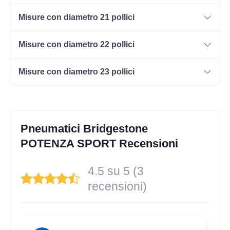
Misure con diametro 21 pollici
215/40 R17 83Y FR
Misure con diametro 22 pollici
Disponibile
Misure con diametro 23 pollici
245/40 R17 91Y FR
Disponibile
Pneumatici Bridgestone
POTENZA SPORT Recensioni
215/45 R17 91Y FR XL
4.5 su 5 (3
Disponibile
recensioni)
245/40 R17 91Y FR