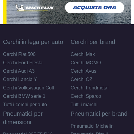
Cerchi in lega per auto
Cerchi per brand
C
A
72
db
Cerchi Fiat 500
Cerchi Mak
Cerchi Ford Fiesta
Cerchi MOMO
Cerchi Audi A3
Cerchi Avus
Cerchi Lancia Y
Cerchi OZ
Cerchi Volkswagen Golf
Cerchi Fondmetal
Cerchi BMW serie 1
Cerchi Sparco
C
A
72
db
Tutti i cerchi per auto
Tutti i marchi
Pneumatici per
Pneumatici per brand
dimensioni
Pneumatici Michelin