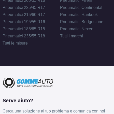
Pneumatici 205/55 R16
Pneumatici Pirelli
Pneumatici 225/45 R17
Pneumatici Continental
Pneumatici 215/60 R17
Pneumatici Hankook
Pneumatici 195/55 R16
Pneumatici Bridgestone
D
A
71
db
Pneumatici 185/65 R15
Pneumatici Nexen
Pneumatici 235/55 R18
Tutti i marchi
Tutti le misure
D
A
71
db
Serve aiuto?
Cerca una soluzione al tuo problema e comunica con noi