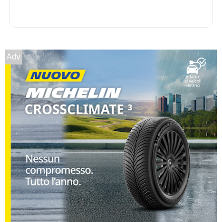
Adv
D
A
72
db
B
B
68
db