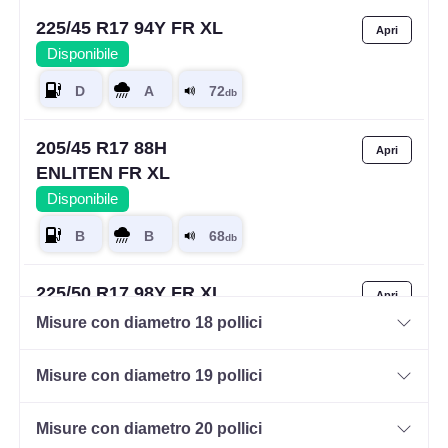
225/45 R17 94Y FR XL
Disponibile
205/45 R17 88H
ENLITEN FR XL
Disponibile
225/50 R17 98Y FR XL
Disponibile
Misure con diametro 18 pollici
Misure con diametro 19 pollici
225/55 R17 101Y XL
Misure con diametro 20 pollici
Disponibile