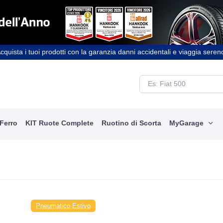
cquista i tuoi prodotti con la garanzia danni accidentali e viaggia seren
 Ferro
KIT Ruote Complete
Ruotino di Scorta
MyGarage
Pneumatico Estivo