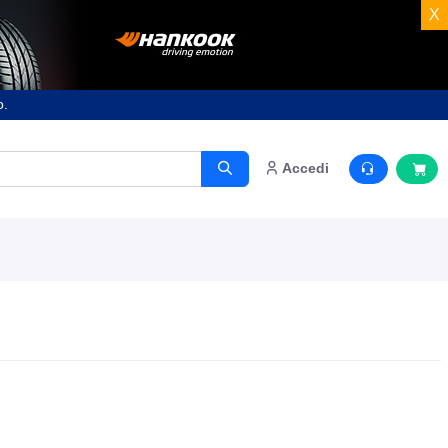
X
o.
Accedi