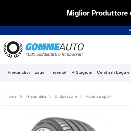
A
Pneumatici
Estivi
Invernali
4 Stagioni
Cerchi in Lega e
Home
Pneumatici
Bridgestone
Potenza sport