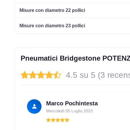
245/40 R17 91Y FR
Disponibile
Misure con diametro 22 pollici
Misure con diametro 23 pollici
215/45 R17 91Y FR XL
Disponibile
245/40 R17 91Y FR
Disponibile
Pneumatici Bridgestone POTEN
4.5 su 5 (3 recens
205/45 R17 88Y FR XL
Disponibile
Marco Pochintesta
Mercoledì 05 Luglio 2023