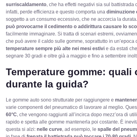
surriscaldamento
, che ha effetti negativi sia sul battistrada
infatti, perde efficienza e questo comporta una
diminuzione d
soggetto a un consumo eccessivo, che ne accorcia la durata.
può provocarne il cedimento o addirittura causare lo sc
facilmente immaginare. Si tratta di scenari estremi, ovviament
che può avere il caldo sulle gomme, soprattutto in un’epoca cara
temperature sempre più alte nei mesi estivi
e da estati che
segnare 30 gradi e oltre già a maggio e fino a settembre ino
Temperature gomme: quali
durante la guida?
Le gomme auto sono strutturate per raggiungere e
mantenere
varie componenti del pneumatico di lavorare al meglio. Quest
60°C
, che vengono raggiunti all’incirca dopo mezz’ora di util
rapido e spetta alle gomme mantenerla poi costante. È inevit
questa si alzi:
nelle curve
, ad esempio, le
spalle del pneum
in fase di
frenata il battistrada può toccare i 70-80 gradi
. 