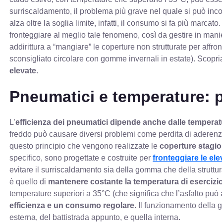
surriscaldamento, il problema più grave nel quale si può incor
alza oltre la soglia limite, infatti, il consumo si fa più marca
fronteggiare al meglio tale fenomeno, così da gestire in mani
addirittura a “mangiare” le coperture non strutturate per affr
sconsigliato circolare con gomme invernali in estate). Scopri
elevate
.
Pneumatici e temperature: 
L’
efficienza dei pneumatici dipende anche dalle tempera
freddo può causare diversi problemi come perdita di aderenz
questo principio che vengono realizzate le
coperture stagio
specifico, sono progettate e costruite per
fronteggiare le el
evitare il surriscaldamento sia della gomma che della struttur
è quello di
mantenere costante la temperatura di esercizi
temperature superiori a 35°C (che significa che l’asfalto può 
efficienza e un consumo regolare
. Il funzionamento della 
esterna, del battistrada appunto, e quella interna.