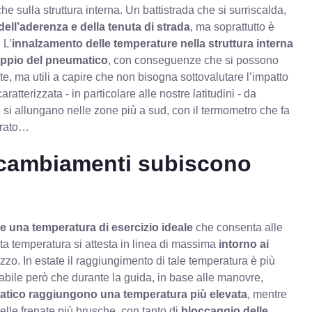
 che sulla struttura interna. Un battistrada che si surriscalda,
ell’aderenza e della tenuta di strada
, ma soprattutto è
 L’
innalzamento delle temperature nella struttura interna
oppio del pneumatico
, con conseguenze che si possono
e, ma utili a capire che non bisogna sottovalutare l’impatto
tterizzata - in particolare alle nostre latitudini - da
 si allungano nelle zone più a sud, con il termometro che fa
ltrato…
 cambiamenti subiscono
 una temperatura di esercizio ideale
che consenta alle
a temperatura si attesta in linea di massima
intorno ai
izzo. In estate il raggiungimento di tale temperatura è più
abile però che durante la guida, in base alle manovre,
atico raggiungono una temperatura più elevata
, mentre
Nelle frenate più brusche, con tanto di
bloccaggio delle