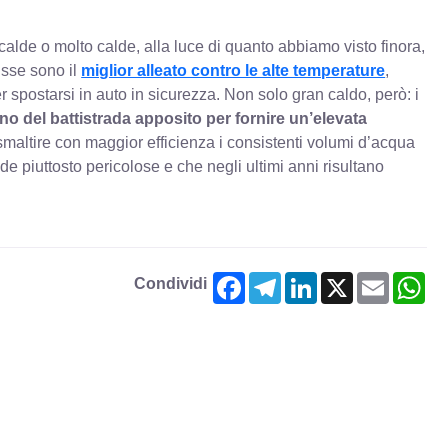
 calde o molto calde, alla luce di quanto abbiamo visto finora,
Esse sono il
miglior alleato contro le alte temperature
,
er spostarsi in auto in sicurezza. Non solo gran caldo, però: i
no del battistrada apposito per fornire un’elevata
smaltire con maggior efficienza i consistenti volumi d’acqua
e piuttosto pericolose e che negli ultimi anni risultano
Facebook
Telegram
LinkedIn
X
Email
Wh
Condividi