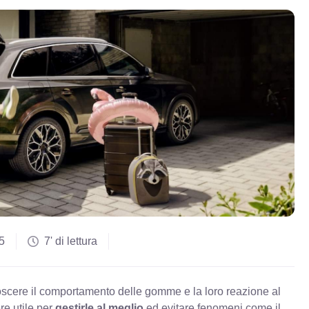
5
7' di lettura
scere il comportamento delle gomme e la loro reazione al
re utile per
gestirle al meglio
ed evitare fenomeni come il