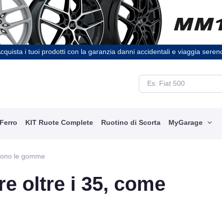
cquista i tuoi prodotti con la garanzia danni accidentali e viaggia seren
 Ferro
KIT Ruote Complete
Ruotino di Scorta
MyGarage
scono le gomme
e oltre i 35, come