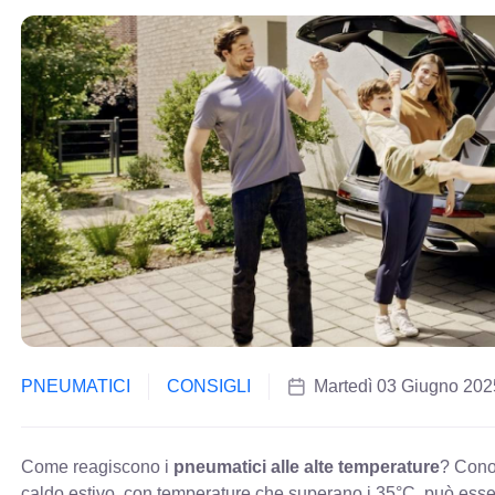
PNEUMATICI
CONSIGLI
Martedì 03 Giugno 202
Come reagiscono i
pneumatici alle alte temperature
? Cono
caldo estivo, con temperature che superano i 35°C, può esse