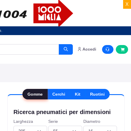
X
o.
Accedi
Gomme
Cerchi
Kit
Ruotini
Ricerca pneumatici per dimensioni
Larghezza
Serie
Diametro