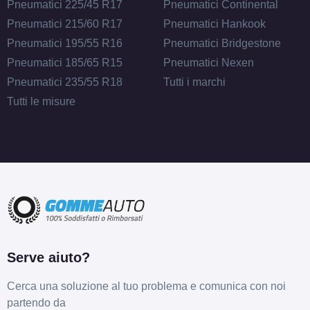
Pneumatici 225/45 R17
Pneumatici Continental
Pneumatici 215/60 R17
Pneumatici Hankook
Pneumatici 195/55 R16
Pneumatici Bridgestone
Pneumatici 185/65 R15
Pneumatici Nexen
Pneumatici 235/55 R18
Tutti i marchi
Tutti le misure
Serve aiuto?
Cerca una soluzione al tuo problema e comunica con noi
partendo da