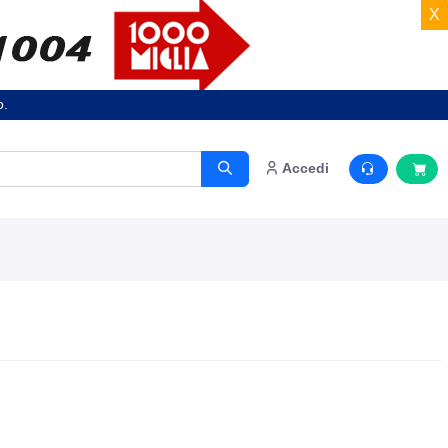
X
o.
Accedi