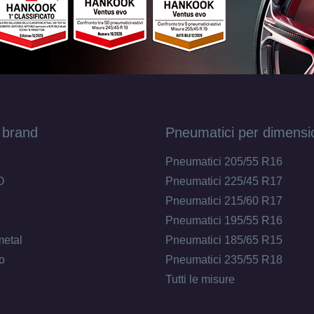
 brand
Pneumatici per dimensi
Pneumatici 205/55 R16
O
Pneumatici 225/45 R17
Pneumatici 215/60 R17
Pneumatici 195/55 R16
metal
Pneumatici 185/65 R15
o
Pneumatici 235/55 R18
Tutti le misure