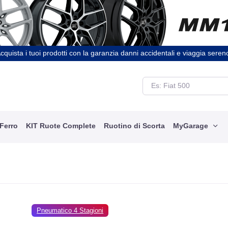
cquista i tuoi prodotti con la garanzia danni accidentali e viaggia seren
 Ferro
KIT Ruote Complete
Ruotino di Scorta
MyGarage
Pneumatico 4 Stagioni