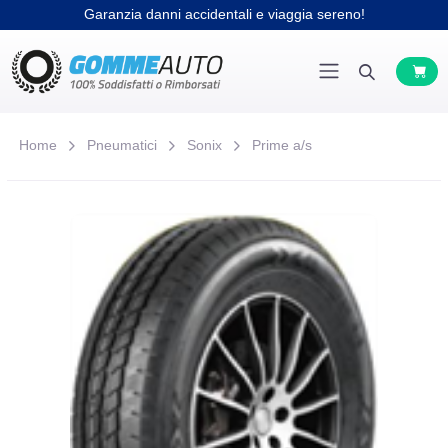
Garanzia danni accidentali e viaggia sereno!
Home
Pneumatici
Sonix
Prime a/s