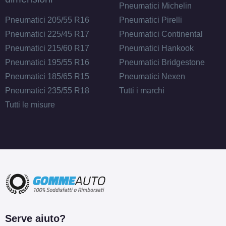
Pneumatici Michelin
Pneumatici 205/55 R16
Pneumatici Pirelli
Pneumatici 225/45 R17
Pneumatici Continental
Pneumatici 215/60 R17
Pneumatici Hankook
Pneumatici 195/55 R16
Pneumatici Bridgestone
Pneumatici 185/65 R15
Pneumatici Nexen
Pneumatici 235/55 R18
Tutti i marchi
Tutti le misure
Serve aiuto?