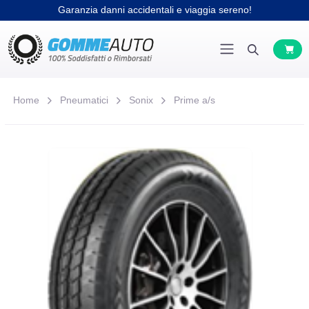
Home
Pneumatici
Sonix
Prime a/s