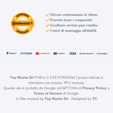
Elevato orientamento al cliente
Processi sicuri e trasparenti
Eccellente servizio post-vendita
Centri di montaggio affidabili
Top Ruote Srl
P.IVA e C.F.01707830434 I prezzi indicati si
intendono iva inclusa, PFU escluso.
Questo sito è protetto da Google reCAPTCHA v3
Privacy Policy
e
Terms of Service
di Google.
© Site created by
Top Ruote Srl
- Designed by
TC