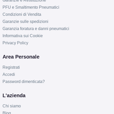
Garanzie e Restituzione
PFU e Smaltimento Pneumatici
Condizioni di Vendita
Garanzie sulle spedizioni
D
C
69
db
Garanzia foratura e danni pneumatici
Informativa sui Cookie
Privacy Policy
Area Personale
Registrati
Accedi
Password dimenticata?
L'azienda
Chi siamo
Blog