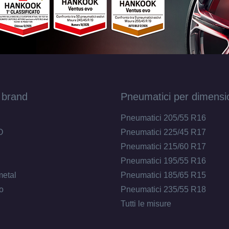
 brand
Pneumatici per dimensi
Pneumatici 205/55 R16
O
Pneumatici 225/45 R17
Pneumatici 215/60 R17
Pneumatici 195/55 R16
metal
Pneumatici 185/65 R15
o
Pneumatici 235/55 R18
Tutti le misure