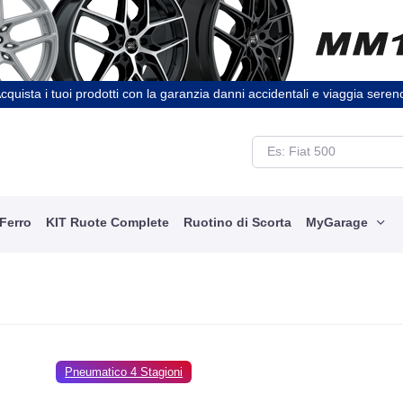
cquista i tuoi prodotti con la garanzia danni accidentali e viaggia seren
 Ferro
KIT Ruote Complete
Ruotino di Scorta
MyGarage
Pneumatico 4 Stagioni