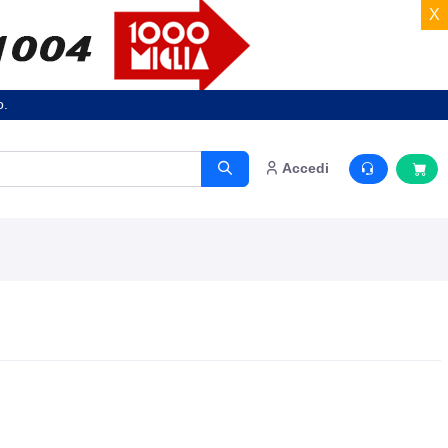
X
o.
Accedi