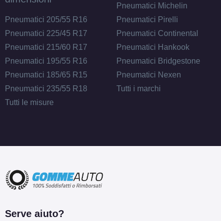
Pneumatici Michelin
Pneumatici 205/55 R16
Pneumatici Pirelli
Pneumatici 225/45 R17
Pneumatici Continental
Pneumatici 215/60 R17
Pneumatici Hankook
Pneumatici 195/55 R16
Pneumatici Bridgestone
Pneumatici 185/65 R15
Pneumatici Nexen
Pneumatici 235/55 R18
Tutti i marchi
Tutti le misure
Serve aiuto?