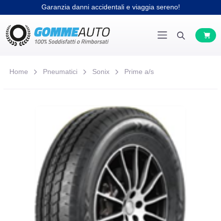
Home
Pneumatici
Sonix
Prime a/s