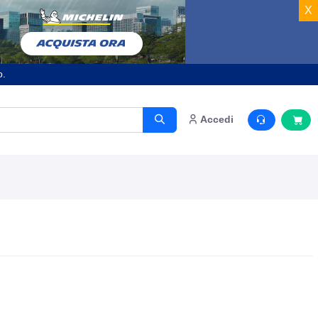
X
o.
Accedi