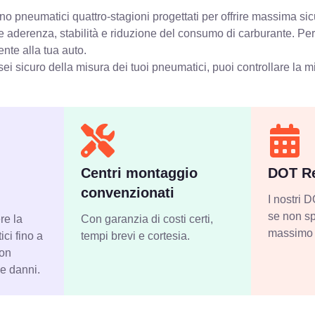
o pneumatici quattro-stagioni progettati per offrire massima sic
e aderenza, stabilità e riduzione del consumo di carburante. Pe
ente alla tua auto.
ei sicuro della misura dei tuoi pneumatici, puoi controllare
la m
Centri montaggio
DOT Re
convenzionati
I nostri
se non sp
re la
Con garanzia di costi certi,
massimo 
ci fino a
tempi brevi e cortesia.
con
 e danni.