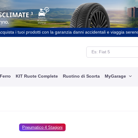
cquista i tuoi prodotti con la garanzia danni accidentali e viaggia seren
 Ferro
KIT Ruote Complete
Ruotino di Scorta
MyGarage
Pneumatico 4 Stagioni