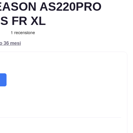
EASON AS220PRO
+S FR XL
ro 36 mesi