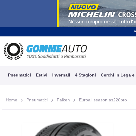
A
Pneumatici
Estivi
Invernali
4 Stagioni
Cerchi in Lega e
Home
Pneumatici
Falken
Euroall season as220pro