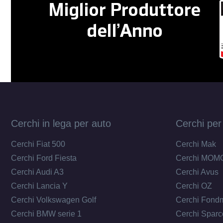
Cerchi in lega per auto
Cerchi per
Cerchi Fiat 500
Cerchi Mak
Cerchi Ford Fiesta
Cerchi MOM
Cerchi Audi A3
Cerchi Avus
Cerchi Lancia Y
Cerchi OZ
Cerchi Volkswagen Golf
Cerchi Fond
Cerchi BMW serie 1
Cerchi Sparc