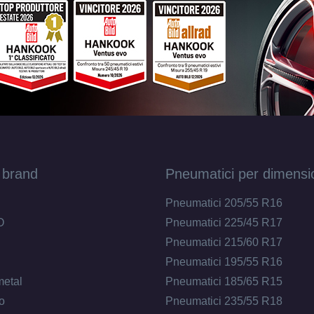
 brand
Pneumatici per dimensi
Pneumatici 205/55 R16
O
Pneumatici 225/45 R17
Pneumatici 215/60 R17
Pneumatici 195/55 R16
metal
Pneumatici 185/65 R15
o
Pneumatici 235/55 R18